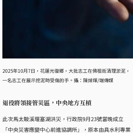
2025年10月7日，花蓮光復鄉，大批志工在佛祖街清理淤泥，
一名志工在展示挖泥時受傷的手。攝：陳焯煇/端傳媒
退役將領接管災區，中央地方互槓
此次馬太鞍溪堰塞湖洪災，行政院9月23號當晚成立
「中央災害應變中心前進協調所」，原本由具水利專業