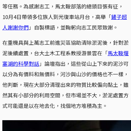
等任務。為感謝志工，馬太鞍部落的總頭目張有征，
10月4日帶領多位族人到光復車站月台，高舉「
鏟子超
人謝謝你們
」自製標語，並鞠躬向志工民眾致謝。
在重機具與上萬志工前進災區協助清除淤泥後，針對淤
泥後續處置，台大土木工程系教授游景雲在「
馬太鞍堰
塞湖的科學對話
」論壇指出，這些從山上下來的泥沙可
以分為有價料和無價料，河沙與山沙的價格也不一樣，
他判斷，現在大部分清理出來的物質比較偏向黏土，雖
然其有小部分的利用空間，但市場並不大，淤泥處置方
式可能還是以在地去化，找個地方堆積為主。