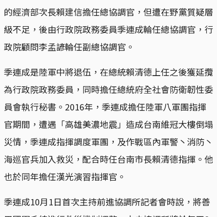
的經濟部次長賴建信擔任總協調官，但遭在野黨質疑層
級不足，後由行政院政務委員季連成輪任總協調官，行
政院顧問李孟諺輪任副總協調官。
季連成是陸軍中將退伍，在總統賴清德上任之後獲延攬
為行政院政務委員，同時擔任總統府全社會防衛韌性委
員會執行秘書。2016年，季連成擔任陸軍八軍團指揮
官期間，遭遇「高雄美濃地震」造成台南維冠大樓倒塌
災情，季連成指揮調度軍團，及作戰區內軍警丶消防丶
海巡官兵加入救災，配合時任台南市長賴清德指揮。他
也於同年擔任漢光演習指揮官。
季連成10月1日首次主持前進協調所記者會時說，將善