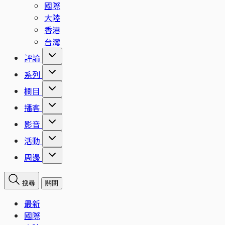
國際
大陸
香港
台灣
評論
系列
欄目
播客
影音
活動
周邊
搜尋
關閉
最新
國際