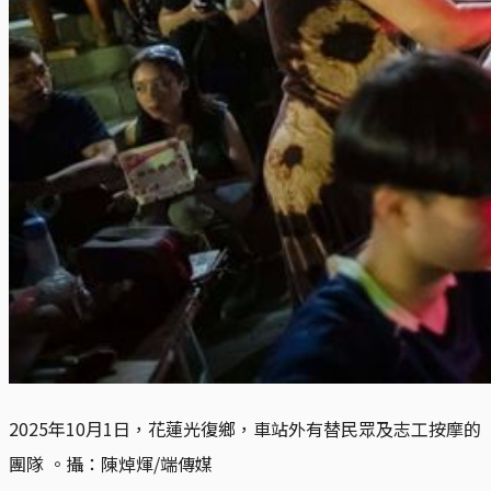
2025年10月1日，花蓮光復鄉，車站外有替民眾及志工按摩的
團隊 。攝：陳焯煇/端傳媒