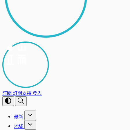
訂閱
訂閱支持
登入
最新
地域