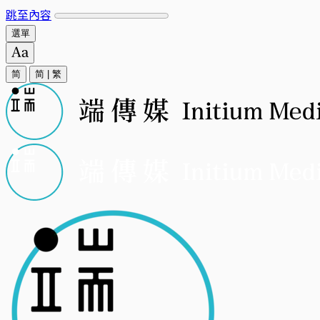
跳至內容
選單
简
简
|
繁