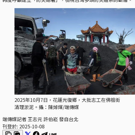
2025年10月7日，花蓮光復鄉，大批志工在佛祖街
清理淤泥。攝：陳焯煇/端傳媒
端傳媒記者 王志元 許伯崧 發自台北
刊登於:
2025-10-08