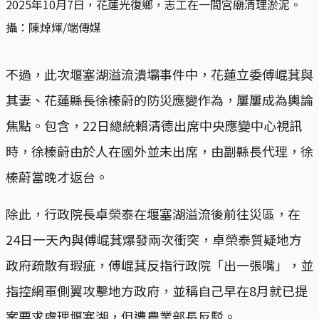
2025年10月7日，花蓮光復鄉，志工在一間宮廟清理淤泥。
攝：陳焯煇/端傳媒
不過，此次堰塞湖溢流潰壩事件中，花蓮立委傅崐萁與
其妻、花蓮縣長徐榛蔚的防災應變作為，屢屢成為輿論
焦點。包含，22日總統賴清德出席中央應變中心視訊
時，徐榛蔚由於人在國外並未出席，由副縣長代理，徐
榛蔚當晚才返台。
除此，行政院長卓榮泰在堰塞湖溢流後前往災區，在
24日一天內與傅崐萁爆發兩次衝突，卓榮泰質疑地方
政府疏散有瑕疵，傅崐萁反指行政院「出一張嘴」，並
指控網軍側翼攻擊地方政府，並稱自己早在8月就已提
案要求處理堰塞湖，但遭農業部長反駁。