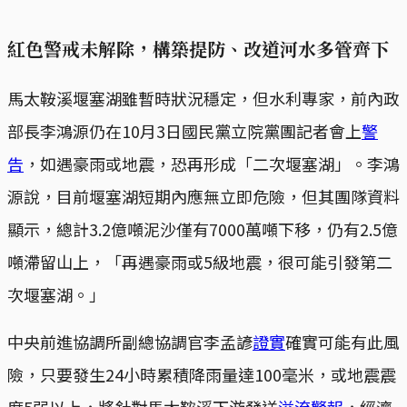
紅色警戒未解除，構築提防、改道河水多管齊下
馬太鞍溪堰塞湖雖暫時狀況穩定，但水利專家，前內政
部長李鴻源仍在10月3日國民黨立院黨團記者會上
警
告
，如遇豪雨或地震，恐再形成「二次堰塞湖」。李鴻
源說，目前堰塞湖短期內應無立即危險，但其團隊資料
顯示，總計3.2億噸泥沙僅有7000萬噸下移，仍有2.5億
噸滯留山上，「再遇豪雨或5級地震，很可能引發第二
次堰塞湖。」
中央前進協調所副總協調官李孟諺
證實
確實可能有此風
險，只要發生24小時累積降雨量達100毫米，或地震震
度5弱以上，將針對馬太鞍溪下游發送
溢流警報
，經濟