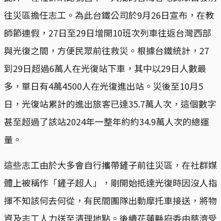
往災區擔任志工。為此台鐵公司於9月26日宣布，在教
師節連假，27日至29日增開10班次列車往返台灣西部
與光復之間，方便民眾前往救災。根據台鐵統計，27
到29日超過6萬人在光復站下車，其中以29日人數最
多，單日有4萬4500人在光復進出站。災後至10月5
日，光復站累計的進出旅客已達35.7萬人次，這個數字
甚至超過了該站2024年一整年約約34.9萬人次的總運
量。
這些志工由於大多會自行攜帶鏟子前往災區，在社群媒
體上被稱作「鏟子超人」，剛開始抵達光復時因沒人指
揮不知該何去何從，有民間團隊出動摩托車接送，將物
資及志工人力送至清理地點。後續花蓮縣府委由慈濟受