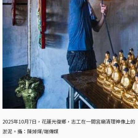
2025年10月7日，花蓮光復鄉，志工在一間宮廟清理神像上的
淤泥。攝：陳焯煇/端傳媒