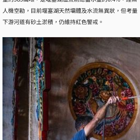
人機空勘，目前堰塞湖天然壩體及水流無異狀，但考量
下游河道有砂土淤積，仍維持紅色警戒。