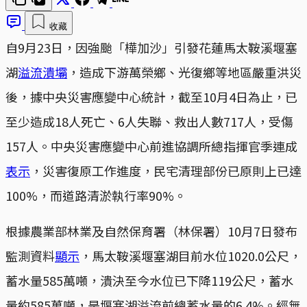
收藏
自9月23日，因強颱「樺加沙」引發花蓮馬太鞍溪堰塞
湖
溢流潰壩
，造成下游萬榮鄉、光復鄉等地區嚴重洪災
後，據中央災害應變中心統計，截至10月4日為止，已
至少造成18人死亡、6人失聯、救出人數717人，受傷
157人。中央災害應變中心前進協調所總指揮官季連成
表示
，災害復原工作進度，民宅清理部份已原則上已達
100%，而道路清淤執行率90%。
根據農業部林業及自然保育署（林保署）10月7日發布
監測資料
顯示
，馬太鞍溪堰塞湖目前水位1020.0公尺，
蓄水量585萬噸，潰決至今水位已下降119公尺，蓄水
量約585萬噸，是堰塞湖溢流前總蓄水量的6.4%。經無