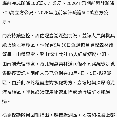
底前完成疏濬100萬立方公尺、2026年汛期前累計疏濬
300萬立方公尺、2026年底前累計疏濬600萬立方公
尺。
而為持續監控、評估堰塞湖湖體情況，並讓人員與機具
能抵達堰塞湖區，林保署9月30日派遣包含資深森林護
管員、山搜專家、登山協作共計15人組成探勘小組，
由南端光復林道，及北端萬榮林道兩條不同路線徒步蒐
集路徑資訊。兩組人員已分別在10月4日、5日抵達湖
區，由於此次路程需應對多處坍方、崩塌地與深厚的泥
流堆積區，隊員必須使用繩索垂降或繞行坡壁才能通
過。
根據探勘隊員回報指出，越接近湖區，地表和植披上都