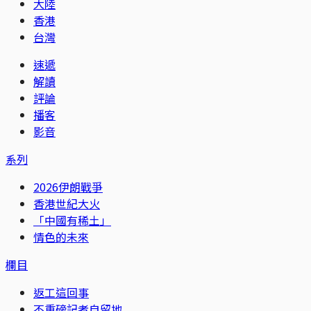
大陸
香港
台灣
速遞
解讀
評論
播客
影音
系列
2026伊朗戰爭
香港世紀大火
「中國有稀土」
情色的未來
欄目
返工這回事
不重磅記者自留地