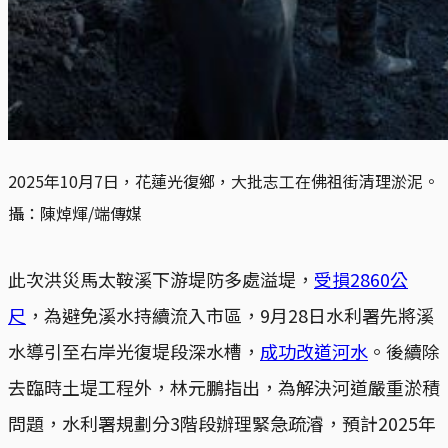
2025年10月7日，花蓮光復鄉，大批志工在佛祖街清理淤泥。
攝：陳焯煇/端傳媒
此次洪災馬太鞍溪下游堤防多處溢堤，
受損2860公
尺
，為避免溪水持續流入市區，9月28日水利署先將溪
水導引至右岸光復堤段深水槽，
成功改道河水
。後續除
去臨時土堤工程外，林元鵬指出，為解決河道嚴重淤積
問題，水利署規劃分3階段辦理緊急疏濬，預計2025年