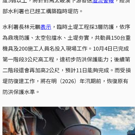
部水利署也已趕工構築臨時堤防。
水利署長林元鵬
表示
，臨時土堤工程採3層防護，依序
為鼎塊防護、太空包擋水、土堤夯實，共動員150台重
機具及200施工人員名投入現場工作。10月4日已完成
第一階段3公尺高工程，達初步防洪保護能力；後續第
二階段還會再加高2公尺，預計11日能夠完成。而受損
堤防復建工作，將在明（2026）年汛期前，恢復原有
防洪保護水準。