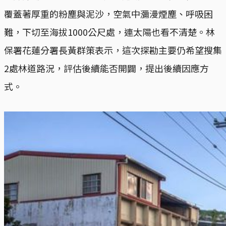
覆蓋著厚重的粉塵與泥沙，空氣中瀰漫煙塵、呼吸困
難，下切至海拔1000公尺處，連太陽也看不清楚。林
保署花蓮分署長黃群策表示，這次探勘主要仍希望搜集
2處林道路況，評估後續能否開闢，提出後續因應方
式。