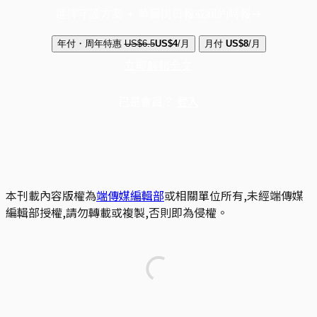
選擇守護方案 + 華爾街日報或紐約時報
年付・周年特惠
US$6.5
US$4
/月
月付
US$8
/月
立即解鎖全文
已是會員？
登入
本刊載內容版權為
端傳媒編輯部
或相關單位所有,未經端傳媒
編輯部授權,請勿轉載或複製,否則即為侵權。