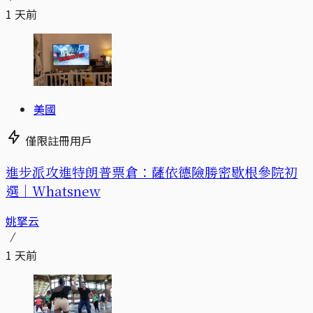
1 天前
美國
僅限註冊用戶
進步派攻進特朗普票倉：薩依德險勝密歇根參院初
選｜Whatsnew
姚拏云
1 天前