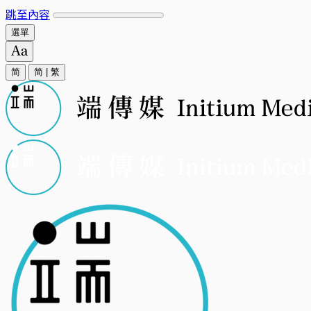
跳至內容
選單
简
简
|
繁