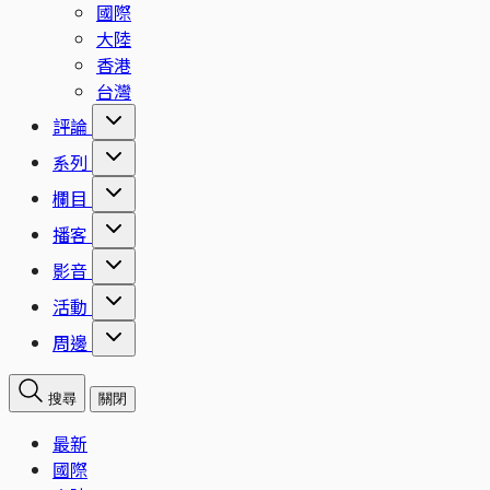
國際
大陸
香港
台灣
評論
系列
欄目
播客
影音
活動
周邊
搜尋
關閉
最新
國際