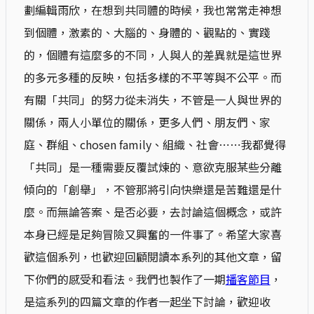
劃編輯雨欣，在想到共同體的時候，我也常常走神想
到個體，激素的、大腦的、身體的、觀點的、實踐
的，個體有這麼多的不同，人與人的差異就是這世界
的多元多種的反映，包括多樣的不平等與不公平。而
有關「共同」的努力從未消失，不管是一人與世界的
關係，兩人小單位的關係，更多人們、朋友們、家
庭、群組、chosen family、組織、社會⋯⋯我都覺得
「共同」是一種需要反覆試煉的、意欲克服某些分離
傾向的「創舉」，不管那將引向快樂還是苦難還是什
麼。而無論答案、是否必要，去討論這個概念，或許
本身已經是足夠冒險又興奮的一件事了。希望大家喜
歡這個系列，也歡迎回顧閱讀本系列的其他文章，留
下你們的感受和看法。我們也製作了一期
播客節目
，
是這系列的四篇文章的作者一起坐下討論，歡迎收