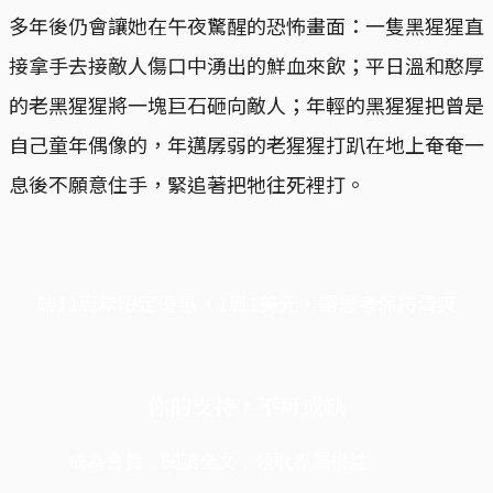
多年後仍會讓她在午夜驚醒的恐怖畫面：一隻黑猩猩直
接拿手去接敵人傷口中湧出的鮮血來飲；平日溫和憨厚
的老黑猩猩將一塊巨石砸向敵人；年輕的黑猩猩把曾是
自己童年偶像的，年邁孱弱的老猩猩打趴在地上奄奄一
息後不願意住手，緊追著把牠往死裡打。
端11周年限定優惠，1周1美元，讓思考保持清爽
你的支持，不可或缺
成為會員，閱讀全文，領取專屬權益