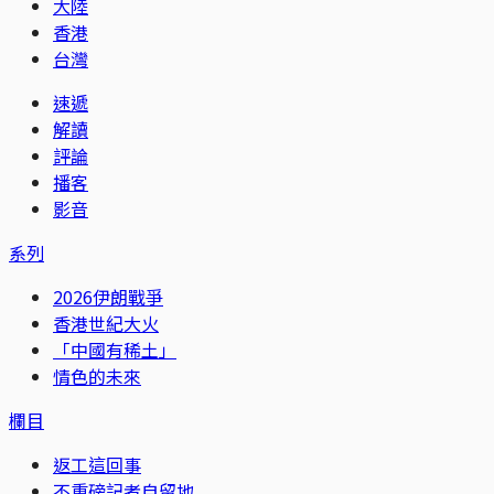
大陸
香港
台灣
速遞
解讀
評論
播客
影音
系列
2026伊朗戰爭
香港世紀大火
「中國有稀土」
情色的未來
欄目
返工這回事
不重磅記者自留地