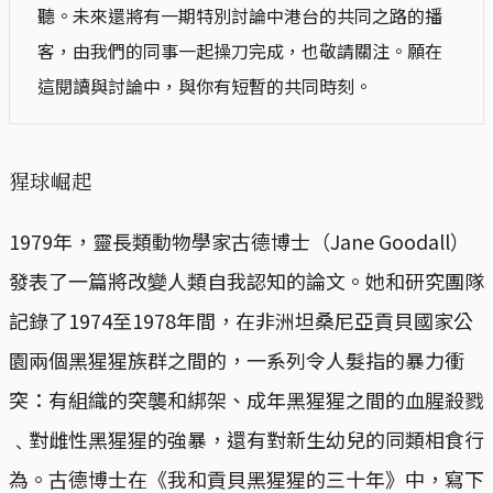
聽。未來還將有一期特別討論中港台的共同之路的播
客，由我們的同事一起操刀完成，也敬請關注。願在
這閱讀與討論中，與你有短暫的共同時刻。
猩球崛起
1979年，靈長類動物學家古德博士（Jane Goodall）
發表了一篇將改變人類自我認知的論文。她和研究團隊
記錄了1974至1978年間，在非洲坦桑尼亞貢貝國家公
園兩個黑猩猩族群之間的，一系列令人髮指的暴力衝
突：有組織的突襲和綁架、成年黑猩猩之間的血腥殺戮
﹑對雌性黑猩猩的強暴，還有對新生幼兒的同類相食行
為。古德博士在《我和貢貝黑猩猩的三十年》中，寫下