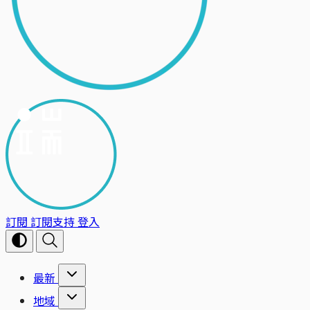
訂閱
訂閱支持
登入
最新
地域