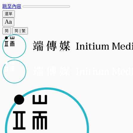
跳至內容
選單
简
简
|
繁