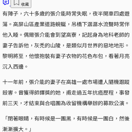
收藏
有陣子，六十多歲的張介能時常失眠，夜半開車四處遊
蕩。高屏山區產業道路蜿蜒，吊橋下潺潺水流聲時常伴
他入睡。偶爾張介能會到望高寮，記起身為地科老師的
妻子告訴他，灰禿的山陵，是類似月世界的惡地地形。
黎明將至，他懷抱裝有妻子衣物的花色布包，看著月亮
沉入西邊。
十一年前，張介能的妻子在高雄一處市場遭人隨機跟蹤
殺害。曾獲得師鐸獎的她，甫走過五年抗癌歷程，事發
前三天，才結束與合唱團為收留機構舉辦的募款公演。
「閉著眼睛，有時候是一團黑，有時候是一團白，然後
漸漸擴大。」