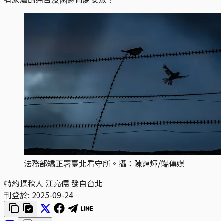
法務部矯正署臺北看守所。攝：陳焯煇/端傳媒
特約撰稿人 江亮儒 發自台北
刊登於:
2025-09-24