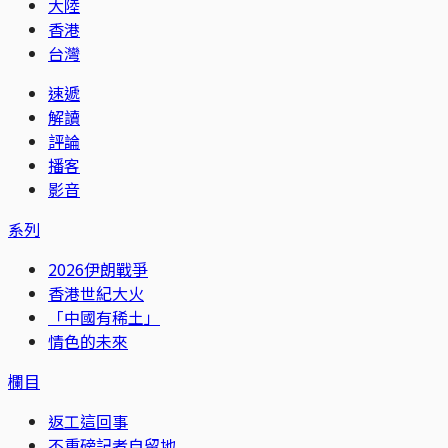
大陸
香港
台灣
速遞
解讀
評論
播客
影音
系列
2026伊朗戰爭
香港世紀大火
「中國有稀土」
情色的未來
欄目
返工這回事
不重磅記者自留地