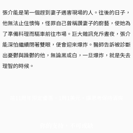
張介能是第一個趕到妻子遇害現場的人。往後的日子，
他無法止住懊悔，怪罪自己曾稱讚妻子的廚藝，使她為
了準備料理而驅車前往市場。巨大雜訊充斥晝夜，張介
能深怕繼續閉著雙眼，便會迎來爆炸。醫師告訴被診斷
出憂鬱與躁鬱的他，無論黑或白，一旦爆炸，就是失去
理智的時候。
端11周年限定優惠，1周1美元，讓思考保持清爽
你的支持，不可或缺