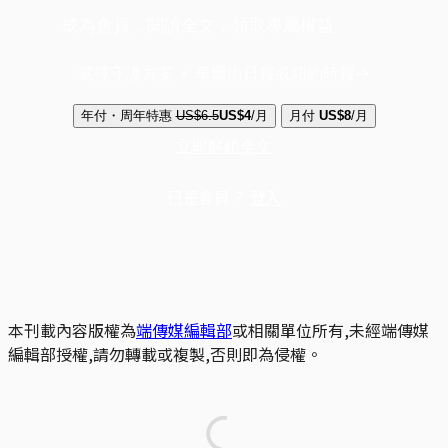
成為會員，閱讀全文，領取專屬權益
選擇守護方案 + 華爾街日報或紐約時報
年付・周年特惠
US$6.5
US$4
/月
月付
US$8
/月
立即解鎖全文
已是會員？
登入
本刊載內容版權為
端傳媒編輯部
或相關單位所有,未經端傳媒
編輯部授權,請勿轉載或複製,否則即為侵權。