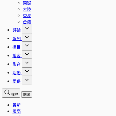
國際
大陸
香港
台灣
評論
系列
欄目
播客
影音
活動
周邊
搜尋
關閉
最新
國際