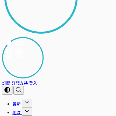
訂閱
訂閱支持
登入
最新
地域