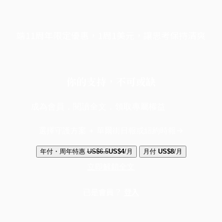
端11周年限定優惠，1周1美元，讓思考保持清爽
你的支持，不可或缺
成為會員，閱讀全文，領取專屬權益
選擇守護方案 + 華爾街日報或紐約時報
年付・周年特惠
US$6.5
US$4
/月
月付
US$8
/月
立即解鎖全文
已是會員？
登入