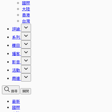
國際
大陸
香港
台灣
評論
系列
欄目
播客
影音
活動
周邊
搜尋
關閉
最新
國際