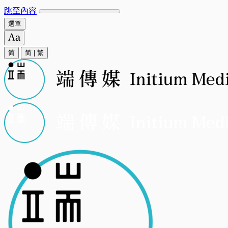
跳至內容
選單
简
简
|
繁