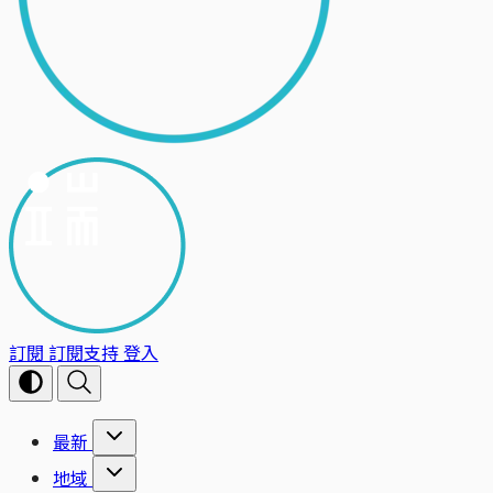
訂閱
訂閱支持
登入
最新
地域