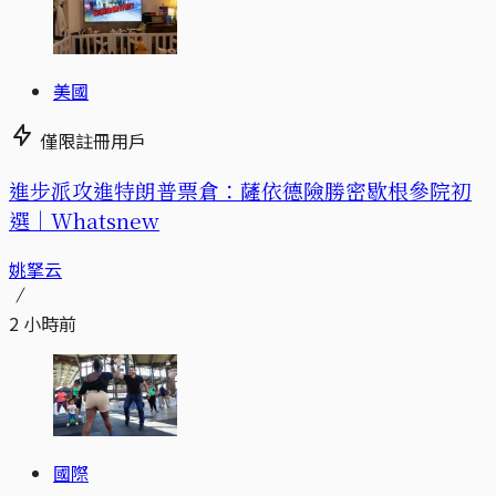
美國
僅限註冊用戶
進步派攻進特朗普票倉：薩依德險勝密歇根參院初
選｜Whatsnew
姚拏云
2 小時前
國際