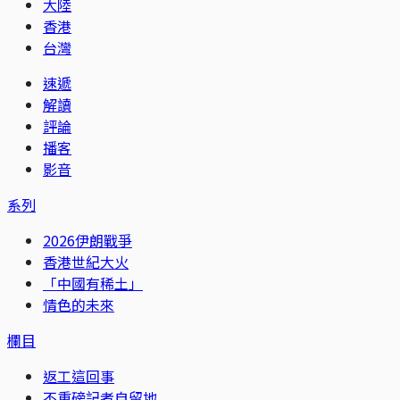
大陸
香港
台灣
速遞
解讀
評論
播客
影音
系列
2026伊朗戰爭
香港世紀大火
「中國有稀土」
情色的未來
欄目
返工這回事
不重磅記者自留地