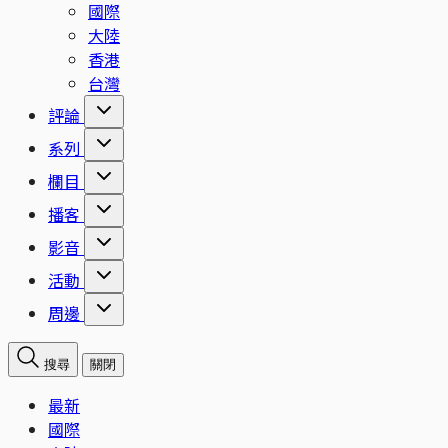
國際
大陸
香港
台灣
評論
系列
欄目
播客
影音
活動
周邊
搜尋
關閉
最新
國際