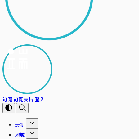
訂閱
訂閱支持
登入
最新
地域