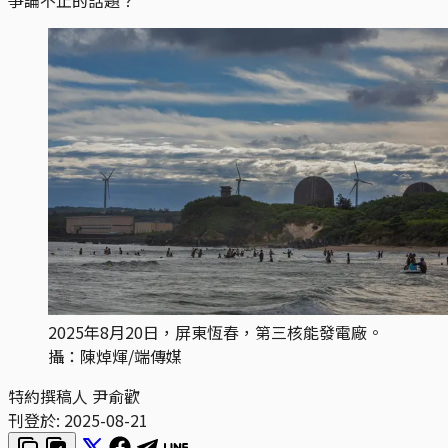
2025年8月20日，屏東恆春，第三核能發電廠。
攝：陳焯煇/端傳媒
特約撰稿人 尹俞歡
刊登於:
2025-08-21