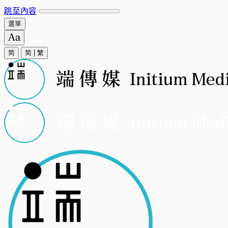
跳至內容
選單
简
简
|
繁