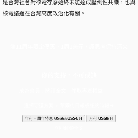
是台灣社會對核電存廢始終未能達成壓倒性共識，也與
核電議題在台灣高度政治化有關。
端11周年限定優惠，1周1美元，讓思考保持清爽
你的支持，不可或缺
成為會員，閱讀全文，領取專屬權益
選擇守護方案 + 華爾街日報或紐約時報
年付・周年特惠
US$6.5
US$4
/月
月付
US$8
/月
立即解鎖全文