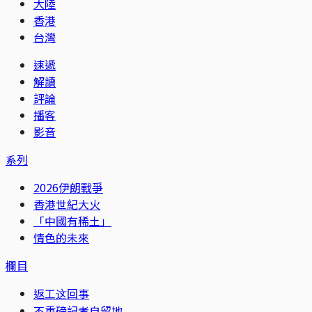
大陸
香港
台灣
速遞
解讀
評論
播客
影音
系列
2026伊朗戰爭
香港世紀大火
「中國有稀土」
情色的未來
欄目
返工这回事
不重磅記者自留地