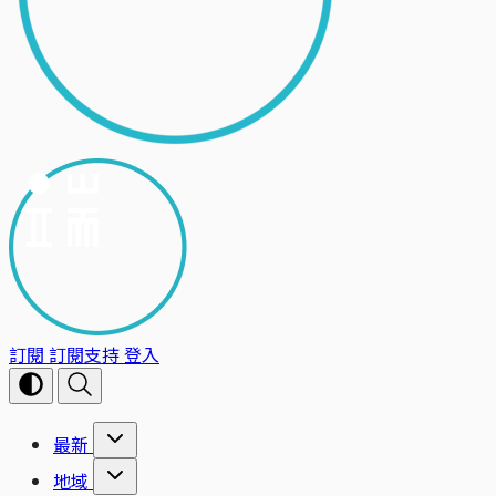
訂閱
訂閱支持
登入
最新
地域