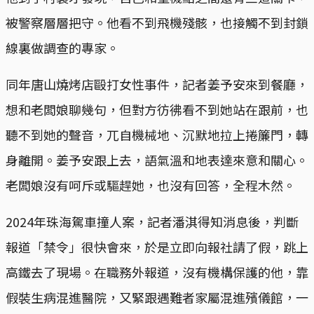
被警察層層把守。他看不到飛機殘骸，也接觸不到封鎖
線裏做調查的專家。
同年唐山燒烤店毆打女性事件，記者姜予安來到餐廳，
想和老闆娘聊幾句，但對方彷彿看不到她站在跟前，也
聽不到她的聲音，兀自機械地、沉默地拉上捲簾門，轉
身離開。姜予安跟上去，語氣溫和地表達來意和關心。
老闆娘沒有呵斥或驅趕她，也沒有回答，全程木然。
2024年珠海駕車撞人案，記者潘淇得知消息後，判斷
報道「禁令」很快會來，於是立即向報社請了假，跳上
高鐵去了現場。在職務外報道，沒有機構保護的他，靠
假裝生病混進醫院，又緊跟遇難者家屬混進殯儀館，一