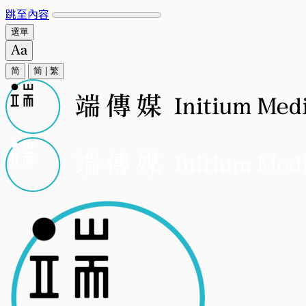
跳至內容
選單
简
简
|
繁