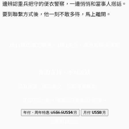
邊辨認重兵把守的便衣警察，一邊悄悄和當事人搭話。
要到聯繫方式後，他一刻不敢多待，馬上離開。
端11周年限定優惠，1周1美元，讓思考保持清爽
你的支持，不可或缺
成為會員，閱讀全文，領取專屬權益
選擇守護方案 + 華爾街日報或紐約時報
年付・周年特惠
US$6.5
US$4
/月
月付
US$8
/月
立即解鎖全文