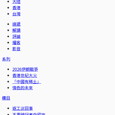
大陸
香港
台灣
速遞
解讀
評論
播客
影音
系列
2026伊朗戰爭
香港世紀大火
「中國有稀土」
情色的未來
欄目
返工这回事
不重磅記者自留地