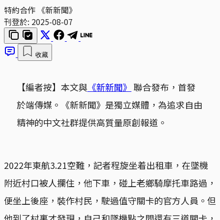
特約合作 《新新聞》
刊登於:
2025-08-07
收藏
【編者按】本文與
《新新聞》
聯合發布，首發
於端傳媒。《新新聞》是獨立媒體，為追求自由
精神的中文社群提供高質量原創報道。
2022年東航3.21空難，記者程旋坐着出租車，在墜機
附近村口被人攔住，他下車，碰上老鄉騎摩托車路過，
便坐上後座，裝作村民，駛過值守關卡的官方人員。但
他到了村裏才發現，自己和墜機點之間還有三道關卡，