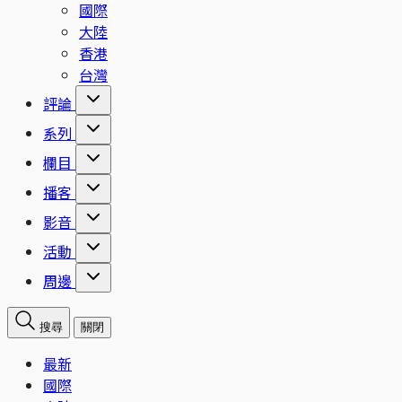
國際
大陸
香港
台灣
評論
系列
欄目
播客
影音
活動
周邊
搜尋
關閉
最新
國際