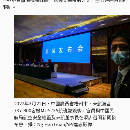
限制。
2022年3月22日，中國廣西省梧州市，東航波音
737-800客機MU5735航班墜毀後，官員與中國民
航局航空安全總監及東航董事長在酒店召開新聞發
布會。攝：Ng Han Guan/AP/達志影像