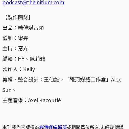
podcast@theinitium.com
【製作團隊】
出品：端傳媒音頻
監制：甯卉
主持：甯卉
編輯：HY、陳莉雅
製作人：Kelly
剪輯、聲音設計：王伯維，「韁河媒體工作室」Alex
Sun、
主題音樂：Axel Kacoutié
本刊載內容版權為
端傳媒編輯部
或相關單位所有,未經端傳媒