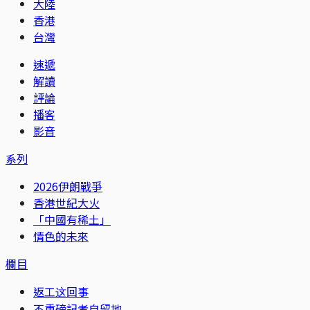
大陸
香港
台灣
速遞
解讀
評論
播客
影音
系列
2026伊朗戰爭
香港世紀大火
「中國有稀土」
情色的未來
欄目
返工这回事
不重磅記者自留地