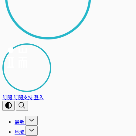
訂閱
訂閱支持
登入
最新
地域