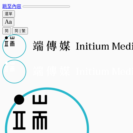
跳至內容
選單
简
简
|
繁