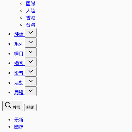
國際
大陸
香港
台灣
評論
系列
欄目
播客
影音
活動
周邊
搜尋
關閉
最新
國際