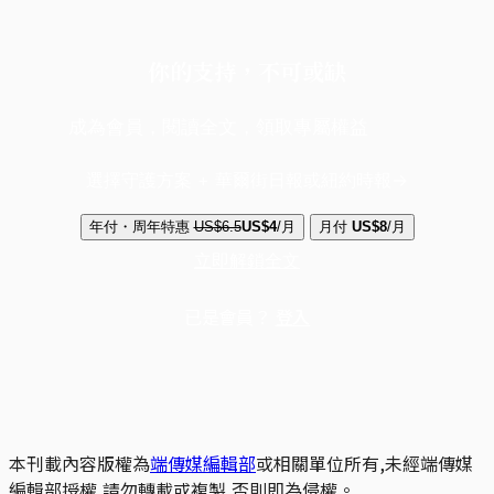
你的支持，不可或缺
成為會員，閱讀全文，領取專屬權益
選擇守護方案 + 華爾街日報或紐約時報
年付・周年特惠
US$6.5
US$4
/月
月付
US$8
/月
立即解鎖全文
已是會員？
登入
本刊載內容版權為
端傳媒編輯部
或相關單位所有,未經端傳媒
編輯部授權,請勿轉載或複製,否則即為侵權。