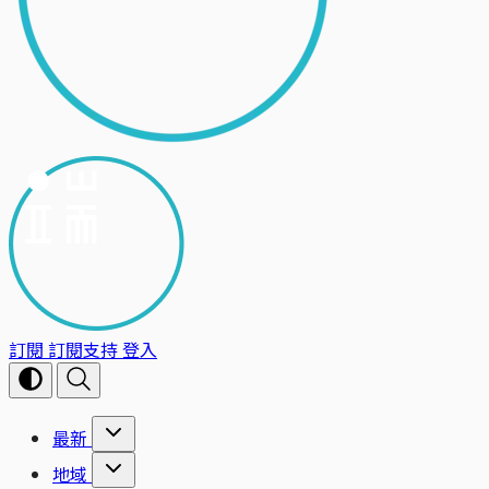
訂閱
訂閱支持
登入
最新
地域