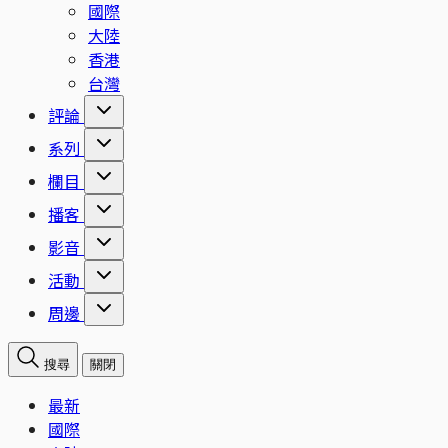
國際
大陸
香港
台灣
評論
系列
欄目
播客
影音
活動
周邊
搜尋
關閉
最新
國際