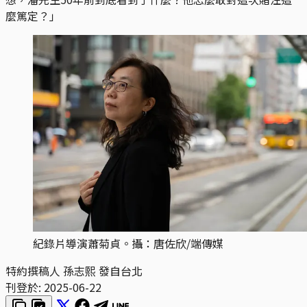
麼篤定？」
紀錄片導演蕭菊貞。攝：唐佐欣/端傳媒
特約撰稿人 孫志熙 發自台北
刊登於:
2025-06-22