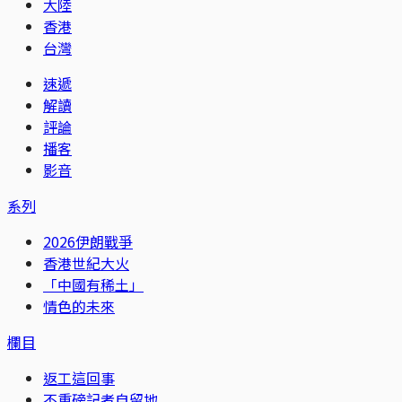
大陸
香港
台灣
速遞
解讀
評論
播客
影音
系列
2026伊朗戰爭
香港世紀大火
「中國有稀土」
情色的未來
欄目
返工這回事
不重磅記者自留地