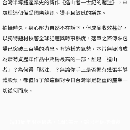
台灣半導體產業史的新作《造山者─世紀的賭注》，來
處理這個備受國際競逐、燙手且敏感的議題。
拍攝時久，身心壓力自然不在話下，但成品收效甚好，
以獨特題材挾著全球話題與時事熱度，落筆之際傳來包
場已突破三百場的消息。有這樣的氣勢，本片無疑將成
為蕭菊貞歷年作品中票房最高的一部。誰是「造山
者」？為何得「賭注」？無論你手上是否握有幾張半導
體股票，都值得了解這個對今日台灣舉足輕重的產業一
切從何而來。
端11周年限定優惠，1周1美元，讓思考保持清爽