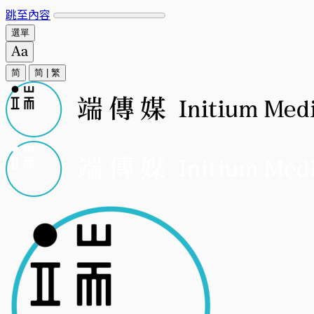
跳至內容
選單
简
简
|
繁