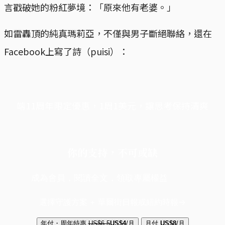
言戳破她的粉紅夢境：「原來他有老婆。」
如雷轟頂的純真瑪莉亞，不僅與男子斷絕聯絡，還在
Facebook上寫了詩（puisi）：
端11周年限定優惠，1周1美元，讓思考保持清爽
你的支持，不可或缺
成為會員，閱讀全文，領取專屬權益
選擇守護方案 + 華爾街日報或紐約時報
年付・周年特惠
US$6.5
US$4
/月
月付
US$8
/月