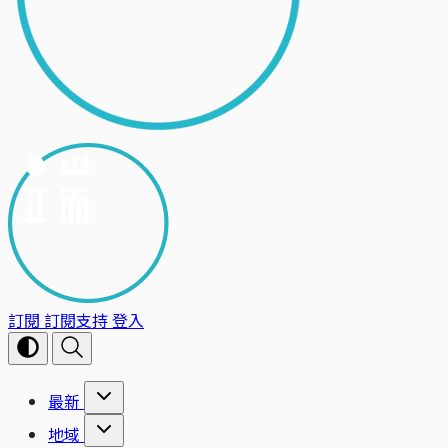
訂閱
訂閱支持
登入
最新
地域