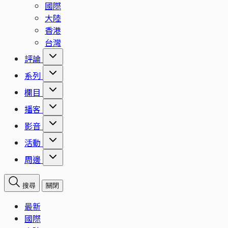
國際
大陸
香港
台灣
評論
系列
欄目
播客
影音
活動
周邊
搜尋
關閉
最新
國際