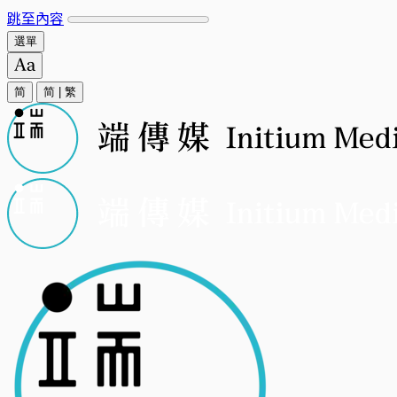
跳至內容
選單
简
简
|
繁