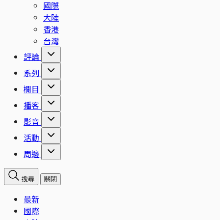
國際
大陸
香港
台灣
評論
系列
欄目
播客
影音
活動
周邊
搜尋
關閉
最新
國際