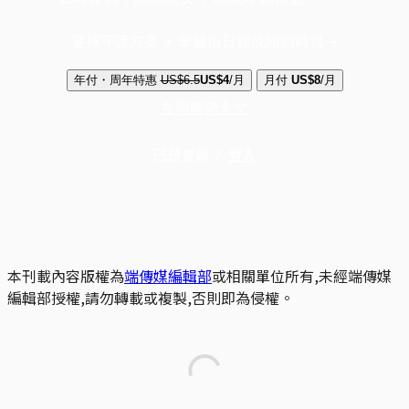
選擇守護方案 + 華爾街日報或紐約時報
年付・周年特惠
US$6.5
US$4
/月
月付
US$8
/月
立即解鎖全文
已是會員？
登入
本刊載內容版權為
端傳媒編輯部
或相關單位所有,未經端傳媒
編輯部授權,請勿轉載或複製,否則即為侵權。