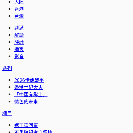
大陸
香港
台灣
速遞
解讀
評論
播客
影音
系列
2026伊朗戰爭
香港世紀大火
「中國有稀土」
情色的未來
欄目
返工這回事
不重磅記者自留地