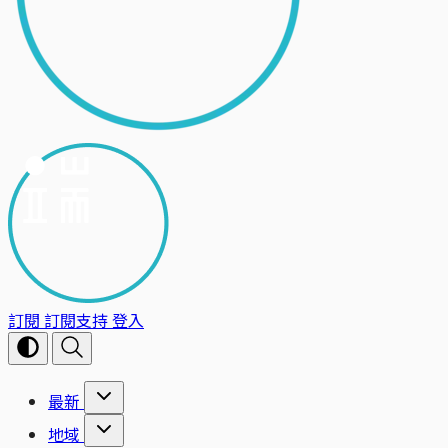
訂閱
訂閱支持
登入
最新
地域