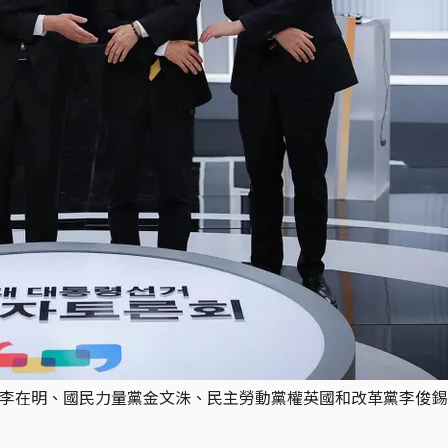
黨李在明、國民力量黨金文洙、民主勞動黨權英國和改革黨李俊錫在