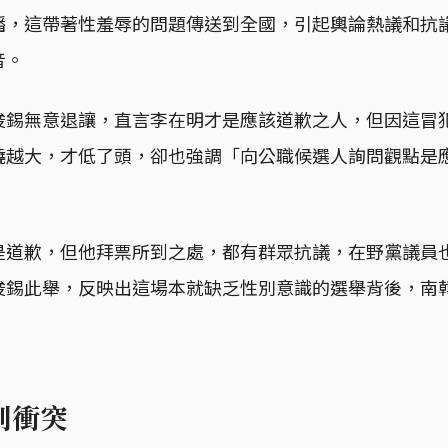
播，這帶著性羞辱的問題傳送到全國，引起輿論熱議和抗
音。
俊錫無意退讓，直言李在明才是應該道歉之人，但因這冒
燒越大，才低了頭，卻也強調「向公職候選人詢問觀點是
是道歉，但他拜票所到之處，都有群眾抗議，在野黨議員
俊錫此舉，反映出這場本就缺乏性別意識的選舉背後，南
別衝突