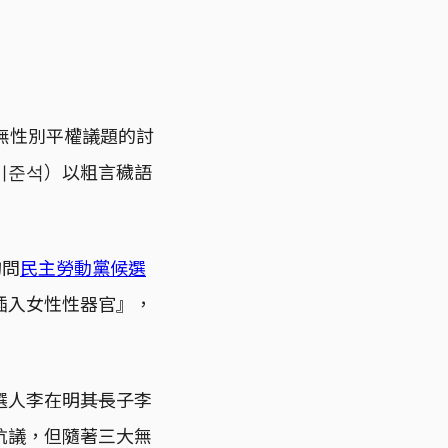
無性別平權議題的討
이준석）以粗言穢語
詢問
民主勞動黨候選
插入女性性器官』，
李在明――其長子李
抗議，但隨著三大無