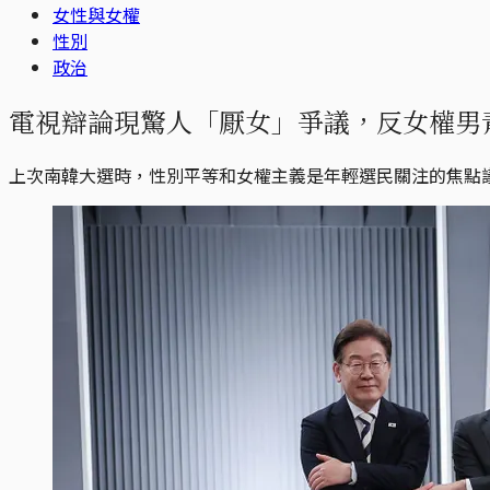
女性與女權
性別
政治
電視辯論現驚人「厭女」爭議，反女權男青
上次南韓大選時，性別平等和女權主義是年輕選民關注的焦點