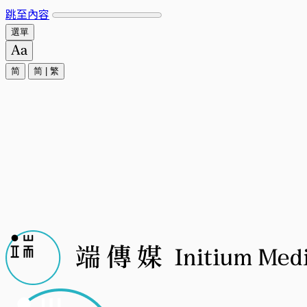
跳至內容
選單
简
简
|
繁