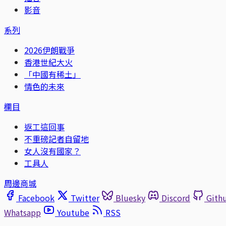
影音
系列
2026伊朗戰爭
香港世紀大火
「中國有稀土」
情色的未來
欄目
返工這回事
不重磅記者自留地
女人沒有國家？
工具人
周邊商城
Facebook
Twitter
Bluesky
Discord
Gith
Whatsapp
Youtube
RSS