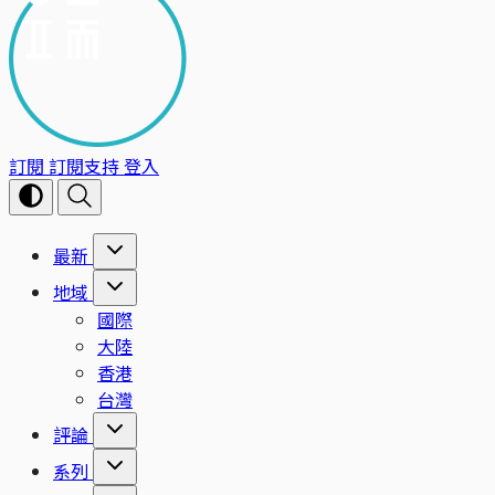
訂閱
訂閱支持
登入
最新
地域
國際
大陸
香港
台灣
評論
系列