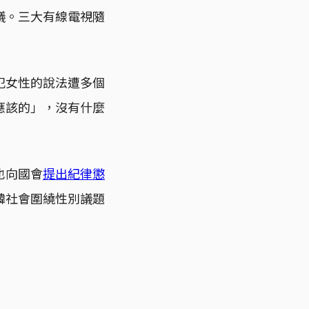
議。三大有線電視隨
犯女性的說法遭多個
應該的」，沒有什麼
也向國會
提出紀律懲
韓社會圍繞性別議題