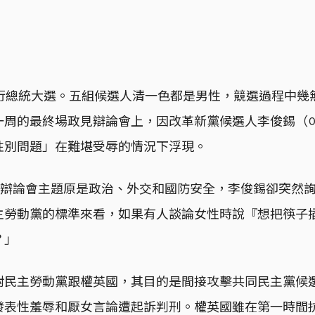
舉行總統大選。五組候選人清一色都是男性，競選過程中幾
一周的最終場政見辯論會上，因改革新黨候選人李俊錫（
性別問題」在難堪受辱的情況下浮現。
視辯論會主題原是政治、外交和國防安全，李俊錫卻突然
主勞動黨的標準來看，如果有人談論女性時說『想把筷子
？」
民主勞動黨跟權英國，其目的是間接攻擊共同民主黨候選人
發表性羞辱和厭女言論遭起訴判刑。權英國雖在第一時間