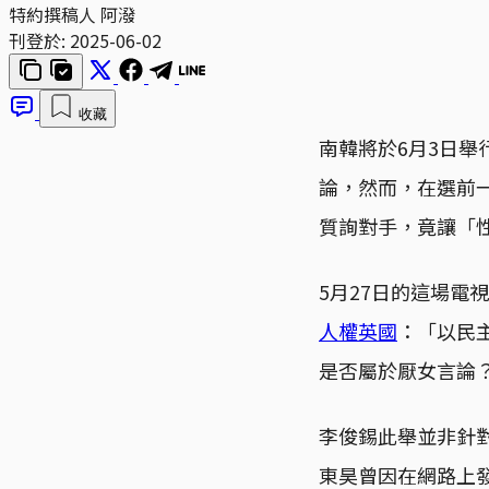
特約撰稿人 阿潑
刊登於:
2025-06-02
收藏
南韓將於6月3日
論，然而，在選前
質詢對手，竟讓「
5月27日的這場電
人權英國
：「以民
是否屬於厭女言論
李俊錫此舉並非針對
東昊曾因在網路上