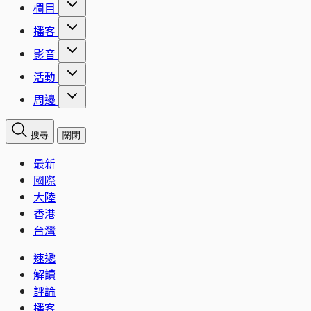
欄目
播客
影音
活動
周邊
搜尋
關閉
最新
國際
大陸
香港
台灣
速遞
解讀
評論
播客