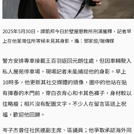
2025年5月30日，譚凱邦今日於壁屋懲教所刑滿獲釋，記者早
上在他荃灣住所等候未見其身影。攝：鄧家烜/端傳媒
警方安排專車接載王百羽返回元朗住處，但因車輛駛入
私人屋苑停車場，現場記者未能捕捉他的身影。早上
10時多，他更新其社交媒體的頭像，圖中的他站在貼
有揮春的木門前，穿白衣背心和卡其色褲子，身材較以
往略瘦；相片沒有配圖文字。不少人在留言區送上祝
福，歡迎他回歸。
岑子杰曾任社民連副主席、區議員；他爭取承認海外同