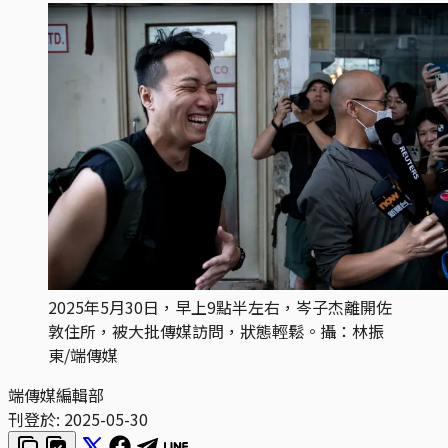
2025年5月30日，早上9點半左右，岑子杰離開佐
敦住所，被大批傳媒訪問，狀態輕鬆。攝：林振
東/端傳媒
端傳媒編輯部
刊登於:
2025-05-30