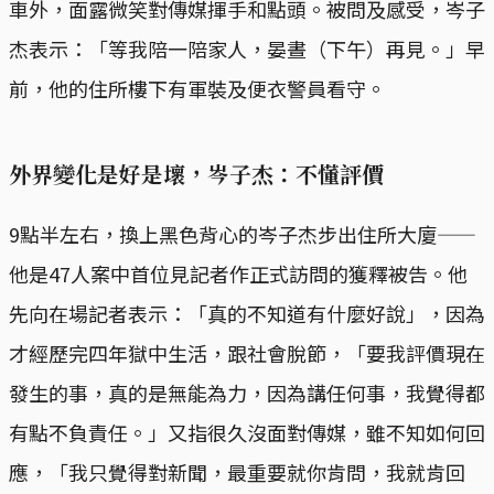
車外，面露微笑對傳媒揮手和點頭。被問及感受，岑子
杰表示：「等我陪一陪家人，晏晝（下午）再見。」早
前，他的住所樓下有軍裝及便衣警員看守。
外界變化是好是壞，岑子杰：不懂評價
9點半左右，換上黑色背心的岑子杰步出住所大廈——
他是47人案中首位見記者作正式訪問的獲釋被告。他
先向在場記者表示：「真的不知道有什麼好說」，因為
才經歷完四年獄中生活，跟社會脫節，「要我評價現在
發生的事，真的是無能為力，因為講任何事，我覺得都
有點不負責任。」又指很久沒面對傳媒，雖不知如何回
應，「我只覺得對新聞，最重要就你肯問，我就肯回