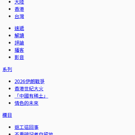
大陸
香港
台灣
速遞
解讀
評論
播客
影音
系列
2026伊朗戰爭
香港世紀大火
「中國有稀土」
情色的未來
欄目
返工這回事
不重磅記者自留地