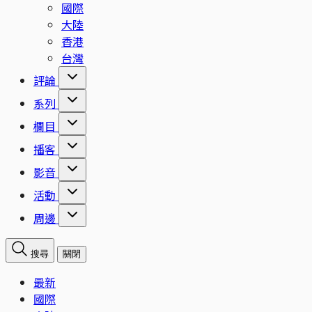
國際
大陸
香港
台灣
評論
系列
欄目
播客
影音
活動
周邊
搜尋
關閉
最新
國際