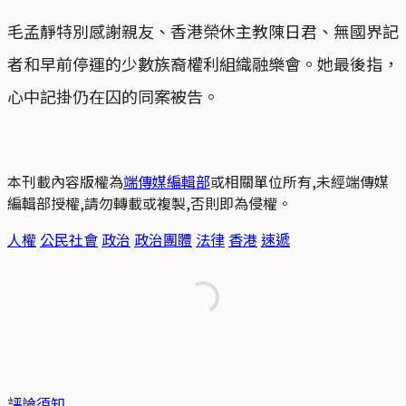
毛孟靜特別感謝親友、香港榮休主教陳日君、無國界記
者和早前停運的少數族裔權利組織融樂會。她最後指，
心中記掛仍在囚的同案被告。
本刊載內容版權為
端傳媒編輯部
或相關單位所有,未經端傳媒
編輯部授權,請勿轉載或複製,否則即為侵權。
人權
公民社會
政治
政治團體
法律
香港
速遞
評論須知