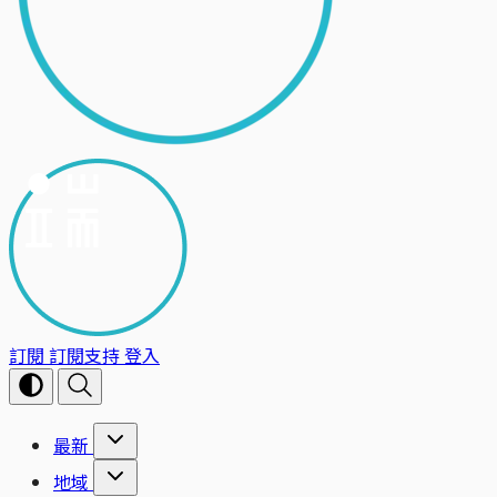
訂閱
訂閱支持
登入
最新
地域