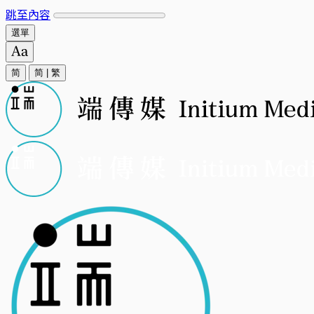
跳至內容
選單
简
简
|
繁