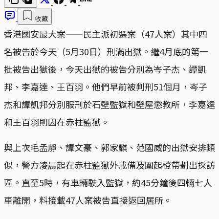
收藏
香港國安最大案——民主派初選案（47人案）其中四
名被告於今天（5月30日）刑滿出獄。繼4月底的第一
批被告出獄後，今天出獄的被告分別為岑子杰、譚凱
邦、李嘉達、王百羽。他們早前被判刑51個月，岑子
杰和譚凱邦分別服刑於石壁監獄和壁屋懲教所，李嘉達
和王百羽則囚在赤柱監獄。
與上次毛孟靜、譚文豪、郭家麒、范國威的出獄安排類
似，警方凌晨起在赤柱監獄外戒備及圍起橙帶劃出採訪
區。直至5時，有車輛駛入監獄，約45分鐘後四輛七人
車離開，料接載47人案被告直接返回居所。