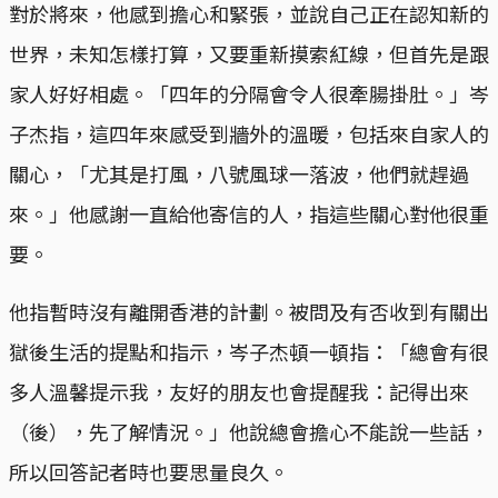
對於將來，他感到擔心和緊張，並說自己正在認知新的
世界，未知怎樣打算，又要重新摸索紅線，但首先是跟
家人好好相處。「四年的分隔會令人很牽腸掛肚。」岑
子杰指，這四年來感受到牆外的溫暖，包括來自家人的
關心，「尤其是打風，八號風球一落波，他們就趕過
來。」他感謝一直給他寄信的人，指這些關心對他很重
要。
他指暫時沒有離開香港的計劃。被問及有否收到有關出
獄後生活的提點和指示，岑子杰頓一頓指：「總會有很
多人溫馨提示我，友好的朋友也會提醒我：記得出來
（後），先了解情況。」他說總會擔心不能說一些話，
所以回答記者時也要思量良久。