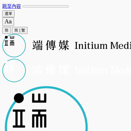
跳至內容
選單
简
简
|
繁