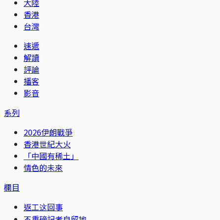
大陸
香港
台灣
速遞
解讀
評論
播客
影音
系列
2026伊朗戰爭
香港世紀大火
「中國有稀土」
情色的未來
欄目
返工这回事
不重磅記者自留地