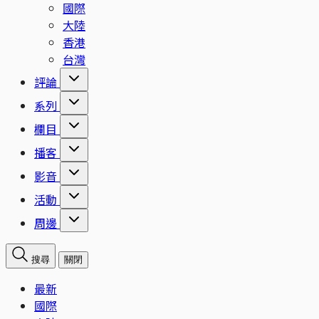
國際
大陸
香港
台灣
評論
系列
欄目
播客
影音
活動
周邊
搜尋
關閉
最新
國際