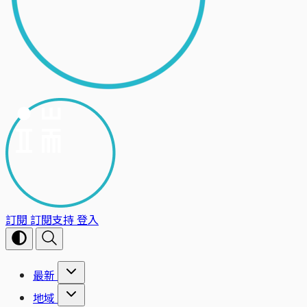
訂閱
訂閱支持
登入
最新
地域