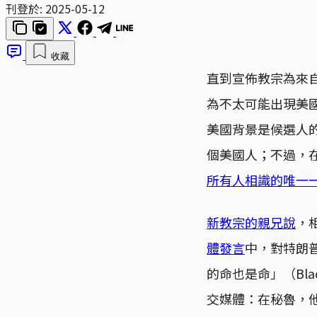
刊登於:
2025-05-12
收藏
直到宣佈教宗為來自美
為不太可能出現美
美國背景是候選人
個美國人；不過，
所有人相識的唯一
新教宗的親兄說
，
體發言
中，對特朗
的命也是命」（Black
交媒體：在秘魯，他