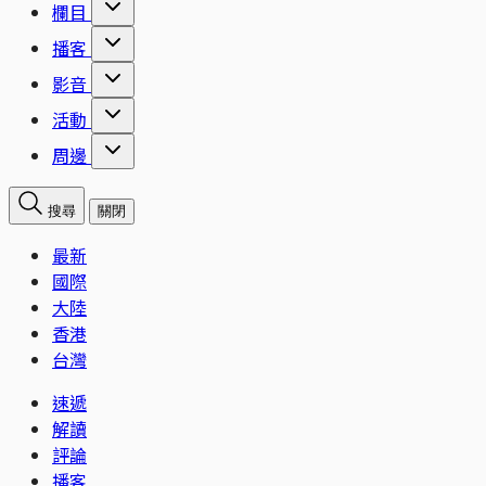
欄目
播客
影音
活動
周邊
搜尋
關閉
最新
國際
大陸
香港
台灣
速遞
解讀
評論
播客