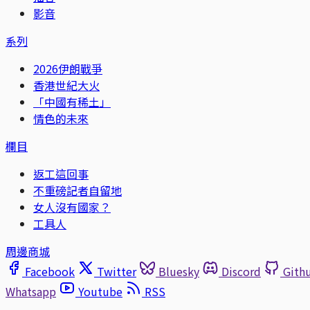
影音
系列
2026伊朗戰爭
香港世紀大火
「中國有稀土」
情色的未來
欄目
返工這回事
不重磅記者自留地
女人沒有國家？
工具人
周邊商城
Facebook
Twitter
Bluesky
Discord
Gith
Whatsapp
Youtube
RSS