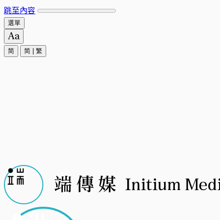
跳至內容
選單
简
简
|
繁