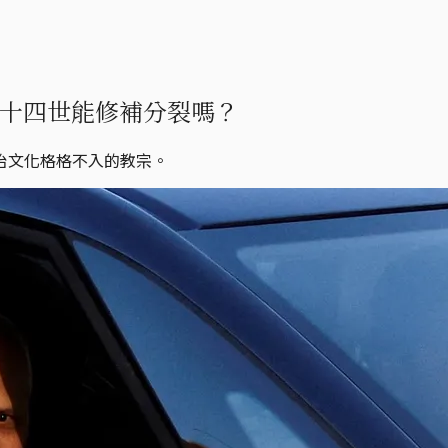
良十四世能修補分裂嗎？
治文化格格不入的教宗。