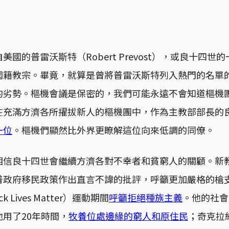
國的普雷沃斯特（Robert Prevost），或良十四
國籍教宗。畢竟，就算是曾將普雷沃斯特列入熱門的名單
的劣勢。樞機會議是保密的，我們可能永遠不會知道樞機
在充滿方濟各所擢拔新人的樞機團中，作為主教部部長的
一位
。樞機們顯然比外界更瞭解這位向來低調的同僚。
相信良十四世會繼續方濟各對不幸者和貧窮人的關顧。新
普政府移民政策作出直言不諱的批評，呼籲更加嚴格的槍
 Lives Matter）運動期間
呼籲拒絕種族主義
。他的社會
用了20年時間，
牧養位處邊緣的窮人和原住民
；奇克拉約