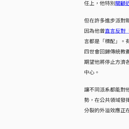
任上，他特別
關顧
但在許多進步派對
因為他曾
直言反對
言都是「標配」。
四世會回歸傳統教
期望他將停止方濟
中心。
讓不同派系都能對
勢，在公共領域發
分裂的外溢效應正