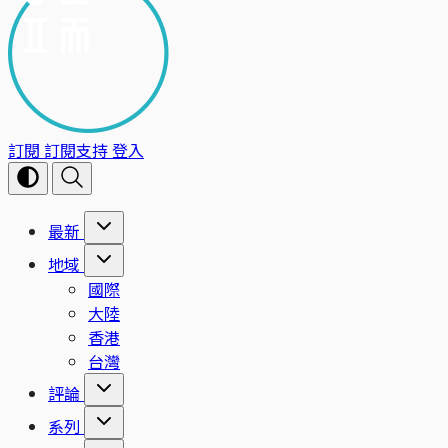
訂閱
訂閱支持
登入
最新
地域
國際
大陸
香港
台灣
評論
系列