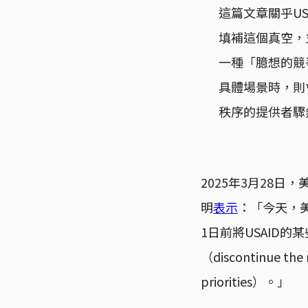
這篇文章關乎U
填補這個真空，
一種「臆想的競
具體場景時，則
秩序的提供者驟
2025年3月28
明
表示
：「今天，
1日前將USAID
（discontinue the r
priorities）。」