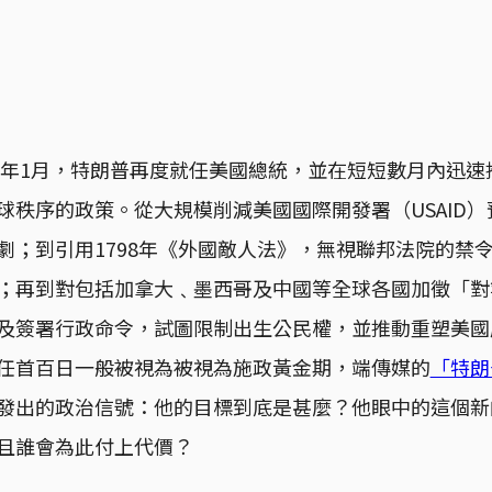
025年1月，特朗普再度就任美國總統，並在短短數月內迅
球秩序的政策。​從大規模削減美國國際開發署（USAID
劇；​到引用1798年《外國敵人法》，無視聯邦法院的禁
；​再到對包括加拿大﹑墨西哥及中國等全球各國加徵「
以及簽署行政命令，試圖限制出生公民權，並推動重塑美
上任首百日一般被視為被視為施政黃金期，端傳媒的
「特朗
發出的政治信號：他的目標到底是甚麼？他眼中的這個新
且誰會為此付上代價？