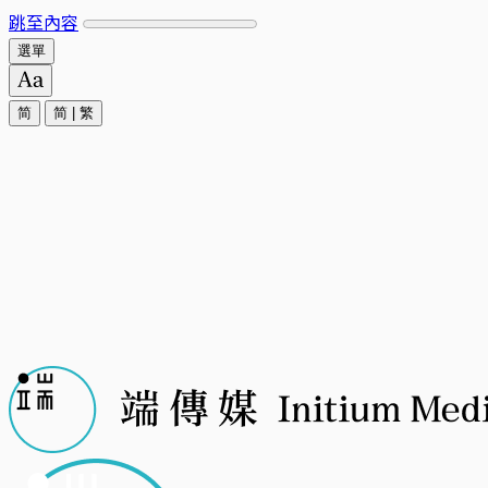
跳至內容
選單
简
简
|
繁