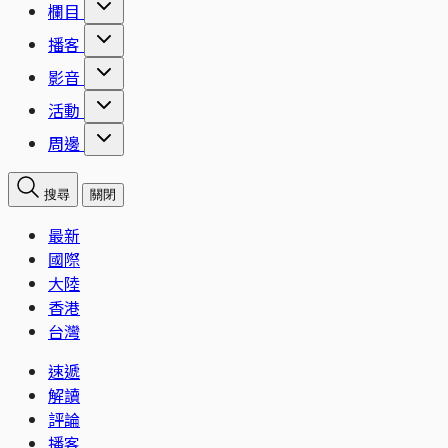
欄目
播客
影音
活動
周邊
搜尋
關閉
最新
國際
大陸
香港
台灣
速遞
解讀
評論
播客