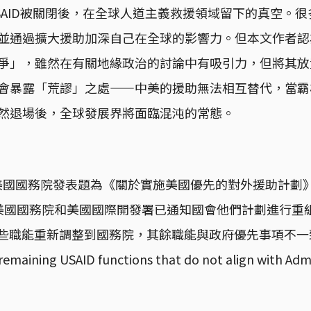
SAID被關閉後，在全球人道主義救援領域留下的真空。
並通過擴大援助加深自己在全球的影響力。但本文作者認
爭」，雖然在有關地緣政治的討論中有吸引力，但將其放
會暴露「荒謬」之處——中美的援助無法相互替代，當霸
然退場後，全球發展界將面臨混沌的常態。
日，美國國務院發表題為《關於實施美國優先的對外援助計劃
美國國務院和美國國際開發署已通知國會他們計劃進行重組，
的某些職能重新調整到國務院，其餘職能與政府優先事項不
emaining USAID functions that do not align with Admi