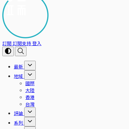
訂閱
訂閱支持
登入
最新
地域
國際
大陸
香港
台灣
評論
系列