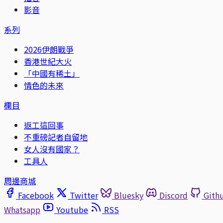
影音
系列
2026伊朗戰爭
香港世紀大火
「中國有稀土」
情色的未來
欄目
返工這回事
不重磅記者自留地
女人沒有國家？
工具人
周邊商城
Facebook
Twitter
Bluesky
Discord
Gith
Whatsapp
Youtube
RSS