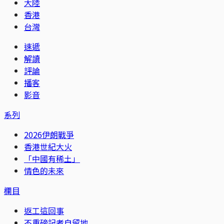
大陸
香港
台灣
速遞
解讀
評論
播客
影音
系列
2026伊朗戰爭
香港世紀大火
「中國有稀土」
情色的未來
欄目
返工這回事
不重磅記者自留地