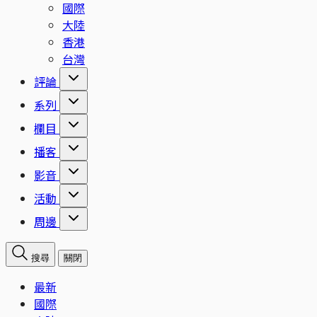
國際
大陸
香港
台灣
評論
系列
欄目
播客
影音
活動
周邊
搜尋
關閉
最新
國際