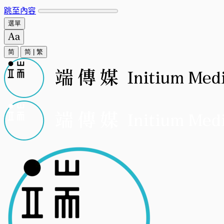
跳至內容
選單
简
简
|
繁