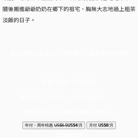
隨後搬進爺爺奶奶在鄉下的祖宅、胸無大志地過上粗茶
淡飯的日子。
端11周年限定優惠，1周1美元，讓思考保持清爽
你的支持，不可或缺
成為會員，閱讀全文，領取專屬權益
選擇守護方案 + 華爾街日報或紐約時報
年付・周年特惠
US$6.5
US$4
/月
月付
US$8
/月
立即解鎖全文