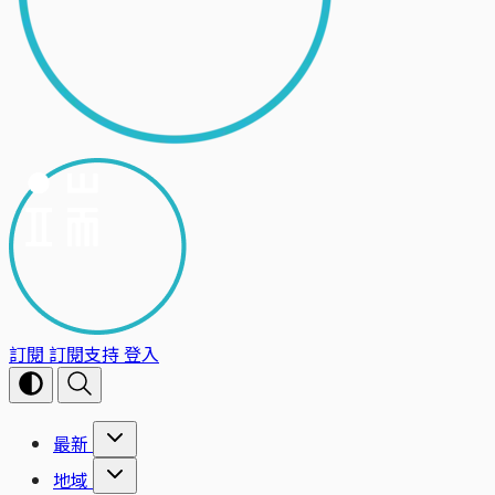
訂閱
訂閱支持
登入
最新
地域