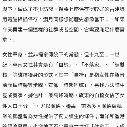
與下，做成了不少訪談，還將七座保存得較好的古建築
用電腦掃描保存。瀟月同樣想從歷史想像當下：「如果
今天再建一個這樣的社群或者空間，它需要滿足什麼需
求？」
女性單身，並非儒家傳統下的常態，但十九至二十世
紀，華南女性其實是有「自梳」、「不落家」、「結雙
枝」等維持獨身的形式。其中「自梳」是指女性在觀音
前面做梳髻等步驟，宣佈「梳起唔嫁」，另找方法謀生
甚或養家。據估計，最高峰時期，廣東的自梳女佔了女
1
性人口十分一
，尤以順德、番禺一帶為多。順德繅絲
業的興盛曾為女性提供了獨立謀生的條件；南洋和香港
的經濟發展，也容納了不少單身女性打「住家工」，成