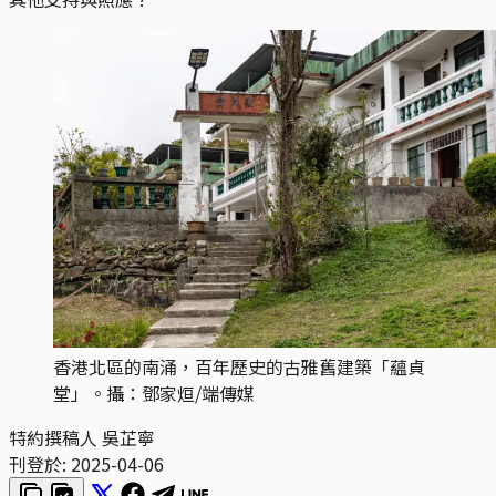
香港北區的南涌，百年歷史的古雅舊建築「蘊貞
堂」。攝：鄧家烜/端傳媒
特約撰稿人 吳芷寧
刊登於:
2025-04-06