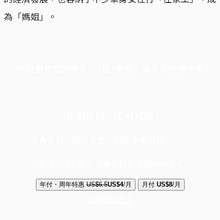
為「媽姐」。
端11周年限定優惠，1周1美元，讓思考保持清爽
你的支持，不可或缺
成為會員，閱讀全文，領取專屬權益
選擇守護方案 + 華爾街日報或紐約時報
年付・周年特惠
US$6.5
US$4
/月
月付
US$8
/月
立即解鎖全文