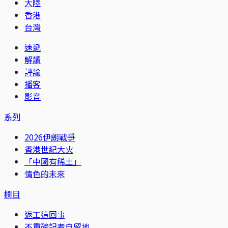
大陸
香港
台灣
速遞
解讀
評論
播客
影音
系列
2026伊朗戰爭
香港世紀大火
「中國有稀土」
情色的未來
欄目
返工這回事
不重磅記者自留地