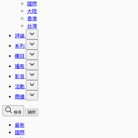
國際
大陸
香港
台灣
評論
系列
欄目
播客
影音
活動
周邊
搜尋
關閉
最新
國際