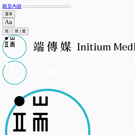
跳至內容
選單
简
简
|
繁