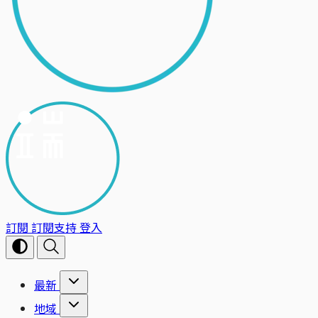
訂閱
訂閱支持
登入
最新
地域