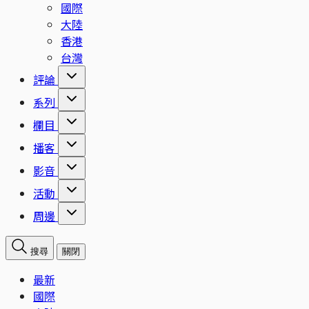
國際
大陸
香港
台灣
評論
系列
欄目
播客
影音
活動
周邊
搜尋
關閉
最新
國際