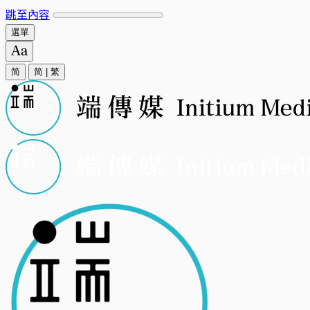
跳至內容
選單
简
简
|
繁