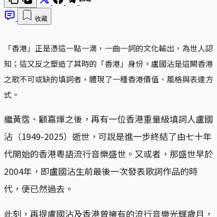
收藏
「香港」正是憑這一點一滴，一曲一詞的文化輸出，為世人認
知；這又反之塑造了其時的「香港」身份。盧國沾是這闋香港
之歌不可或缺的填詞者，體現了一種香港價值、風格與表達方
式。
繼黃霑、顧嘉煇之後，再有一位香港重量級填詞人盧國
沾（1949-2025）逝世，可說是進一步終結了由七十年
代開始的香港粵語流行音樂盛世。又或者，那盛世早於
2004年，即盧國沾生前最後一次發表歌詞作品的時
代，便已然過去。
此刻，再提盧國沾及香港曾擁有的流行音樂光輝歲月，