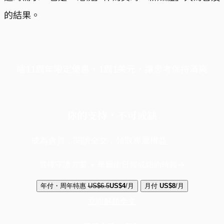
的結果。
端11周年限定優惠，1周1美元，讓思考保持清爽
你的支持，不可或缺
成為會員，閱讀全文，領取專屬權益
選擇守護方案 + 華爾街日報或紐約時報
年付・周年特惠
US$6.5
US$4
/月
月付
US$8
/月
立即解鎖全文