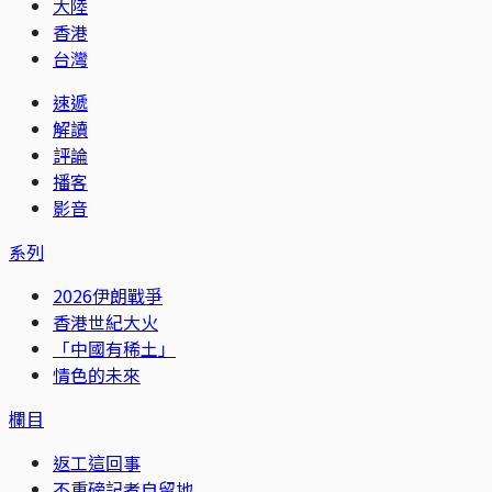
大陸
香港
台灣
速遞
解讀
評論
播客
影音
系列
2026伊朗戰爭
香港世紀大火
「中國有稀土」
情色的未來
欄目
返工這回事
不重磅記者自留地