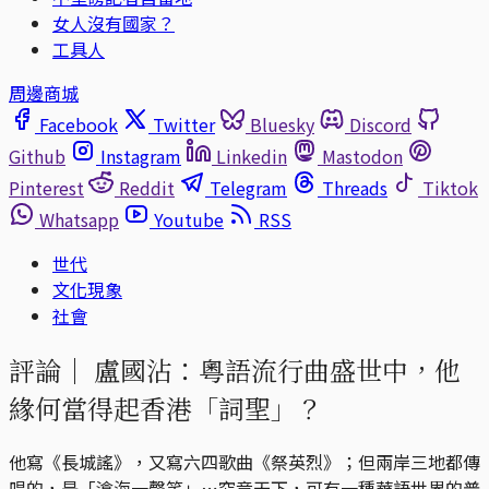
女人沒有國家？
工具人
周邊商城
Facebook
Twitter
Bluesky
Discord
Github
Instagram
Linkedin
Mastodon
Pinterest
Reddit
Telegram
Threads
Tiktok
Whatsapp
Youtube
RSS
世代
文化現象
社會
評論｜
盧國沾：粵語流行曲盛世中，他
緣何當得起香港「詞聖」？
他寫《長城謠》，又寫六四歌曲《祭英烈》；但兩岸三地都傳
唱的，是「滄海一聲笑」⋯究竟天下，可有一種華語世界的普