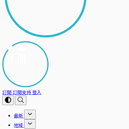
訂閱
訂閱支持
登入
最新
地域