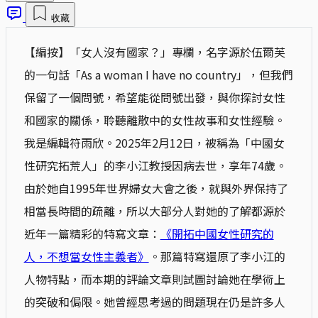
收藏
【編按】「女人沒有國家？」專欄，名字源於伍爾芙
的一句話「As a woman I have no country」，但我們
保留了一個問號，希望能從問號出發，與你探討女性
和國家的關係，聆聽離散中的女性故事和女性經驗。
我是編輯符雨欣。2025年2月12日，被稱為「中國女
性研究拓荒人」的李小江教授因病去世，享年74歲。
由於她自1995年世界婦女大會之後，就與外界保持了
相當長時間的疏離，所以大部分人對她的了解都源於
近年一篇精彩的特寫文章：
《開拓中國女性研究的
人，不想當女性主義者》
。那篇特寫還原了李小江的
人物特點，而本期的評論文章則試圖討論她在學術上
的突破和侷限。她曾經思考過的問題現在仍是許多人