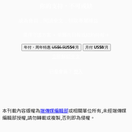
你的支持，不可或缺
成為會員，閱讀全文，領取專屬權益
選擇守護方案 + 華爾街日報或紐約時報
年付・周年特惠
US$6.5
US$4
/月
月付
US$8
/月
立即解鎖全文
已是會員？
登入
本刊載內容版權為
端傳媒編輯部
或相關單位所有,未經端傳媒
編輯部授權,請勿轉載或複製,否則即為侵權。