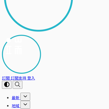
訂閱
訂閱支持
登入
最新
地域