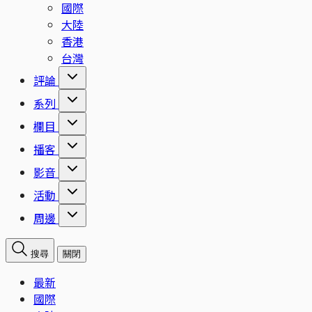
國際
大陸
香港
台灣
評論
系列
欄目
播客
影音
活動
周邊
搜尋
關閉
最新
國際