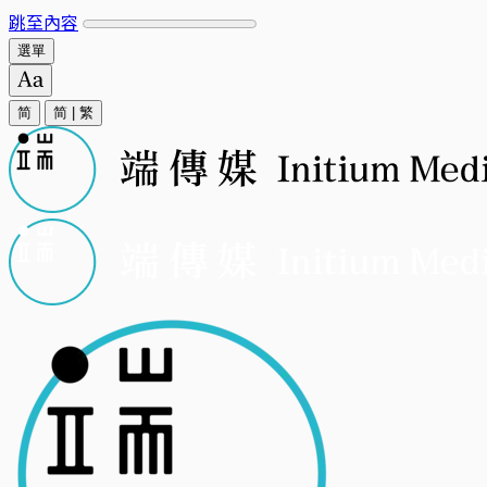
跳至內容
選單
简
简
|
繁