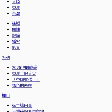
大陸
香港
台灣
速遞
解讀
評論
播客
影音
系列
2026伊朗戰爭
香港世紀大火
「中國有稀土」
情色的未來
欄目
返工這回事
不重磅記者自留地