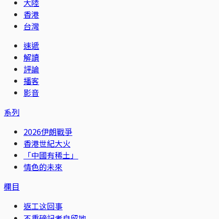
大陸
香港
台灣
速遞
解讀
評論
播客
影音
系列
2026伊朗戰爭
香港世紀大火
「中國有稀土」
情色的未來
欄目
返工这回事
不重磅記者自留地