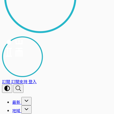
訂閱
訂閱支持
登入
最新
地域