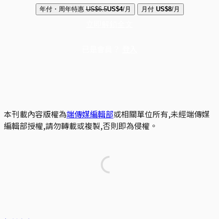
年付・周年特惠
US$6.5
US$4
/月
月付
US$8
/月
立即解鎖全文
已是會員？
登入
本刊載內容版權為
端傳媒編輯部
或相關單位所有,未經端傳媒
編輯部授權,請勿轉載或複製,否則即為侵權。