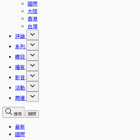
國際
大陸
香港
台灣
評論
系列
欄目
播客
影音
活動
周邊
搜尋
關閉
最新
國際