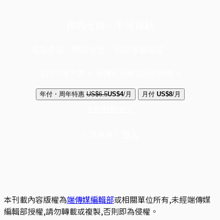
你的支持，不可或缺
成為會員，閱讀全文，領取專屬權益
選擇守護方案 + 華爾街日報或紐約時報
年付・周年特惠
US$6.5
US$4
/月
月付
US$8
/月
立即解鎖全文
已是會員？
登入
本刊載內容版權為
端傳媒編輯部
或相關單位所有,未經端傳媒
編輯部授權,請勿轉載或複製,否則即為侵權。