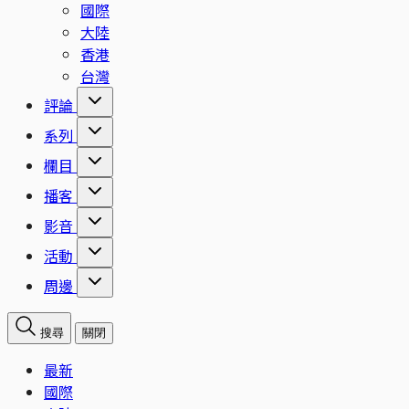
國際
大陸
香港
台灣
評論
系列
欄目
播客
影音
活動
周邊
搜尋
關閉
最新
國際