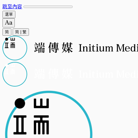
跳至內容
選單
简
简
|
繁