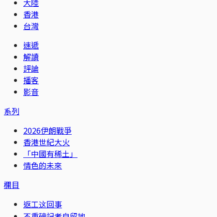
大陸
香港
台灣
速遞
解讀
評論
播客
影音
系列
2026伊朗戰爭
香港世紀大火
「中國有稀土」
情色的未來
欄目
返工这回事
不重磅記者自留地