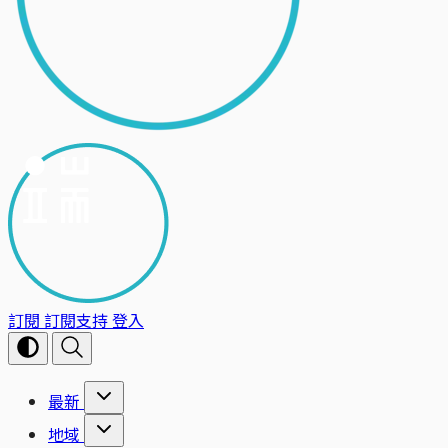
訂閱
訂閱支持
登入
最新
地域