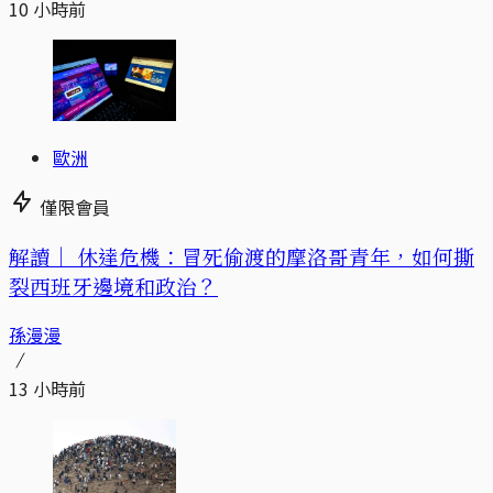
10 小時前
歐洲
僅限會員
解讀｜
休達危機：冒死偷渡的摩洛哥青年，如何撕
裂西班牙邊境和政治？
孫漫漫
13 小時前