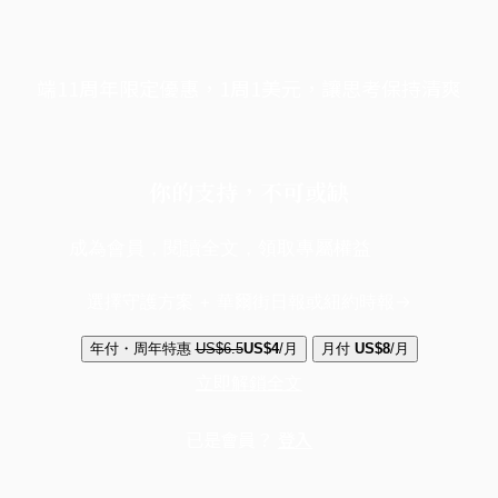
端11周年限定優惠，1周1美元，讓思考保持清爽
你的支持，不可或缺
成為會員，閱讀全文，領取專屬權益
選擇守護方案 + 華爾街日報或紐約時報
年付・周年特惠
US$6.5
US$4
/月
月付
US$8
/月
立即解鎖全文
已是會員？
登入