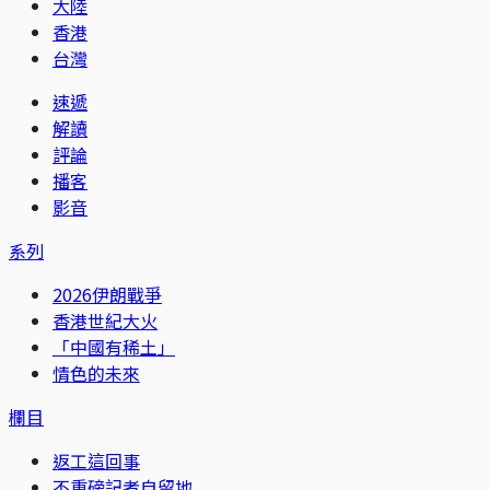
大陸
香港
台灣
速遞
解讀
評論
播客
影音
系列
2026伊朗戰爭
香港世紀大火
「中國有稀土」
情色的未來
欄目
返工這回事
不重磅記者自留地