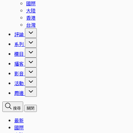
國際
大陸
香港
台灣
評論
系列
欄目
播客
影音
活動
周邊
搜尋
關閉
最新
國際