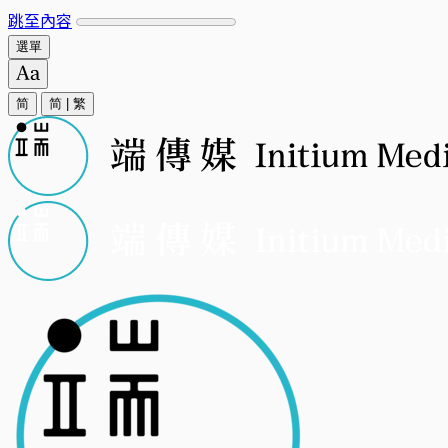
跳至內容
選單
简
简
|
繁