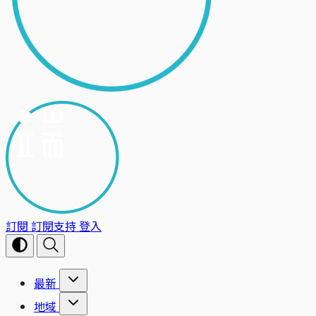
訂閱
訂閱支持
登入
最新
地域