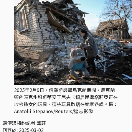
2025年2月9日，俄羅斯襲擊烏克蘭期間，烏克蘭
頓內茨克州科斯蒂安丁尼夫卡鎮居民娜塔莉亞正在
收拾孫女的玩具，這些玩具散落在她家各處。攝：
Anatolii Stepanov/Reuters/達志影像
端傳媒特約記者 龔玨
刊登於:
2025-03-02