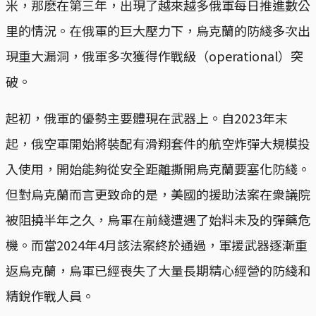
米，那麽在第三年，出現了越來越多俄軍每日推進數公
里的情況。在俄軍的巨大壓力下，烏克蘭的防綫多次出
現重大漏洞，俄軍多次獲得作戰級（operational）突
破。
起初，俄軍的優勢主要體現在武器上。自2023年末
起，俄空軍開始將裝配有滑翔套件的航空炸彈大規模投
入使用，開始能夠從安全距離撕開烏克蘭要塞化防綫。
但對烏克蘭而言更致命的是，美國的援助法案在衆議院
被阻撓半年之久，烏軍在前綫遭遇了始料未及的彈藥危
機。而當2024年4月該法案終於通過，軍援武器逐漸重
返烏克蘭，烏軍已經喪失了大量長期精心經營的防綫和
精銳作戰人員。