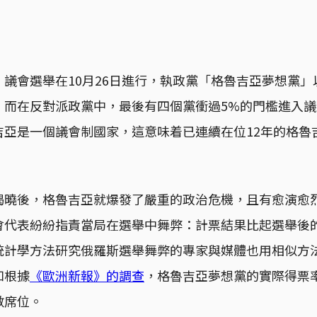
議會選舉在10月26日進行，執政黨「格魯吉亞夢想黨」
，而在反對派政黨中，最後有四個黨衝過5%的門檻進入議
吉亞是一個議會制國家，這意味着已連續在位12年的格魯
揭曉後，格魯吉亞就爆發了嚴重的政治危機，且有愈演愈
會代表紛紛指責當局在選舉中舞弊：計票結果比起選舉後
統計學方法研究俄羅斯選舉舞弊的專家與媒體也用相似方
如根據
《歐洲新報》的調查
，格魯吉亞夢想黨的實際得票率
數席位。