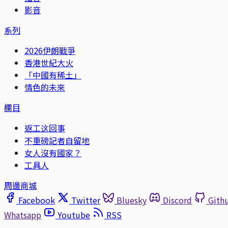
影音
系列
2026伊朗戰爭
香港世紀大火
「中國有稀土」
情色的未來
欄目
返工这回事
不重磅記者自留地
女人沒有國家？
工具人
周邊商城
Facebook
Twitter
Bluesky
Discord
Gith
Whatsapp
Youtube
RSS