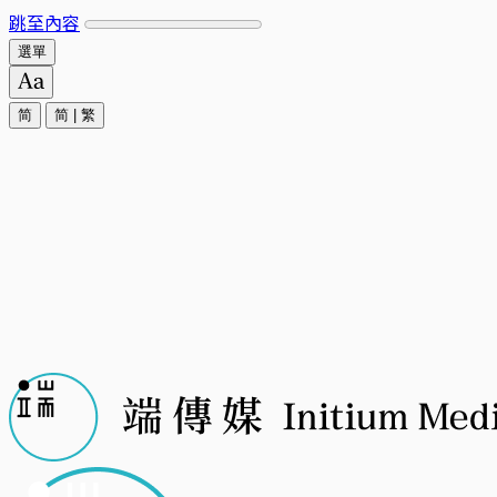
跳至內容
選單
简
简
|
繁