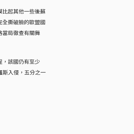
模比起其他一些後蘇
完全撕破臉的歐盟國
格當局徹查有關舞
程，該國仍有至少
羅斯入侵，五分之一