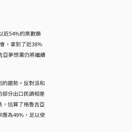
以近54%的票數勝
會，拿到了近38%
吉亞夢想黨仍將繼續
烈的趨勢。反對派和
的部分出口民調相差
法，估算了格魯吉亞
應為49%，足以使