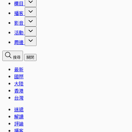
欄目
播客
影音
活動
周邊
搜尋
關閉
最新
國際
大陸
香港
台灣
速遞
解讀
評論
播客