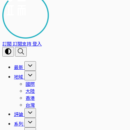
訂閱
訂閱支持
登入
最新
地域
國際
大陸
香港
台灣
評論
系列