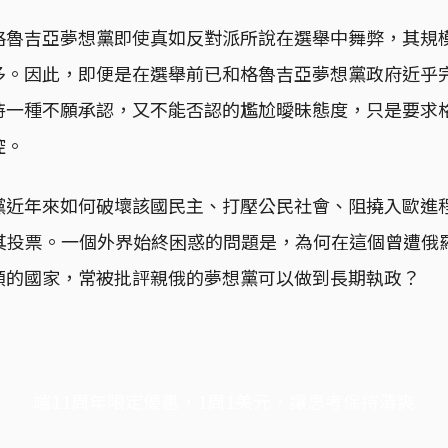
格魯吉亞夢想黨即使真如反對派所說在選舉中舞弊，其規
多。因此，即便是在選舉前已和格魯吉亞夢想黨政府近乎
持一種不願承認，又不能否認的尷尬曖昧態度，只是要求
控。
黨近年來如何破壞該國民主、打壓公民社會、阻撓入歐進
為其投票。一個外界始終困惑的問題是，為何在這個曾遭俄
領的國家，常被批評親俄的夢想黨可以做到長期執政？
端11周年限定優惠，1周1美元，讓思考保持清爽