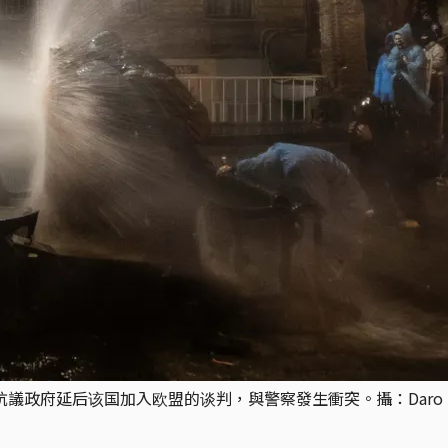
府延后该国加入欧盟的谈判，與警察發生衝突。攝：Daro Sulakaur