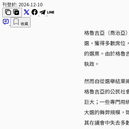
刊登於:
2024-12-10
收藏
格魯吉亞（喬治亞）
選，獲得多數席位
的選票。由於格魯
執政。
然而自從選舉結果
格魯吉亞的公民社
巨大；一些專門用
大選的舞弊規模，
其在議會中失去多