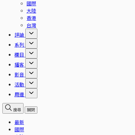
國際
大陸
香港
台灣
評論
系列
欄目
播客
影音
活動
周邊
搜尋
關閉
最新
國際