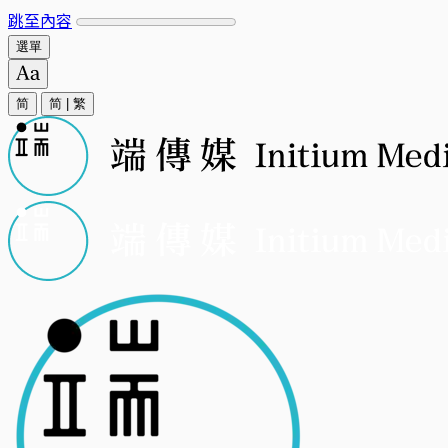
跳至內容
選單
简
简
|
繁