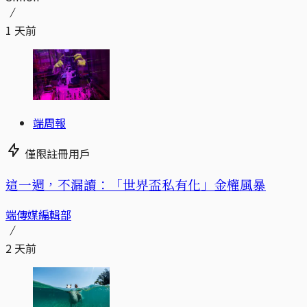
1 天前
端周報
僅限註冊用戶
這一週，不漏讀：「世界盃私有化」金權風暴
端傳媒編輯部
2 天前