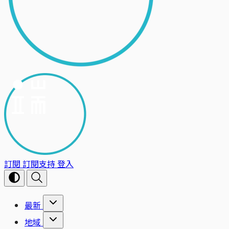
訂閱
訂閱支持
登入
最新
地域