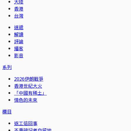
大陸
香港
台灣
速遞
解讀
評論
播客
影音
系列
2026伊朗戰爭
香港世紀大火
「中國有稀土」
情色的未來
欄目
返工這回事
不重磅記者自留地