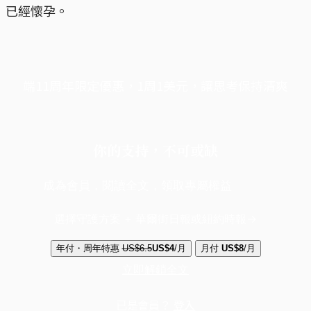
已經懷孕。
端11周年限定優惠，1周1美元，讓思考保持清爽
你的支持，不可或缺
成為會員，閱讀全文，領取專屬權益
選擇守護方案 + 華爾街日報或紐約時報
年付・周年特惠
US$6.5
US$4
/月
月付
US$8
/月
立即解鎖全文
已是會員？
登入