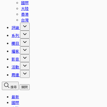
國際
大陸
香港
台灣
評論
系列
欄目
播客
影音
活動
周邊
搜尋
關閉
最新
國際