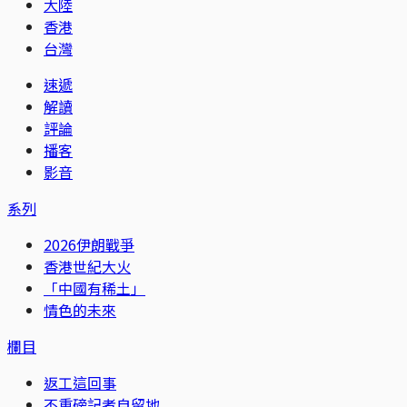
大陸
香港
台灣
速遞
解讀
評論
播客
影音
系列
2026伊朗戰爭
香港世紀大火
「中國有稀土」
情色的未來
欄目
返工這回事
不重磅記者自留地