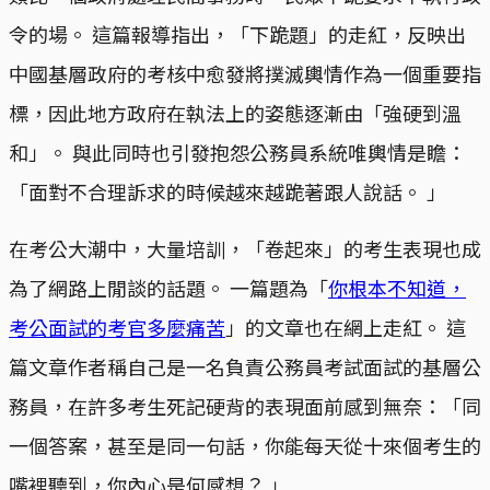
令的場。 這篇報導指出，「下跪題」的走紅，反映出
中國基層政府的考核中愈發將撲滅輿情作為一個重要指
標，因此地方政府在執法上的姿態逐漸由「強硬到溫
和」。 與此同時也引發抱怨公務員系統唯輿情是瞻：
「面對不合理訴求的時候越來越跪著跟人說話。 」
在考公大潮中，大量培訓，「卷起來」的考生表現也成
為了網路上閒談的話題。 一篇題為「
你根本不知道，
考公面試的考官多麼痛苦
」的文章也在網上走紅。 這
篇文章作者稱自己是一名負責公務員考試面試的基層公
務員，在許多考生死記硬背的表現面前感到無奈：「同
一個答案，甚至是同一句話，你能每天從十來個考生的
嘴裡聽到，你內心是何感想？ 」