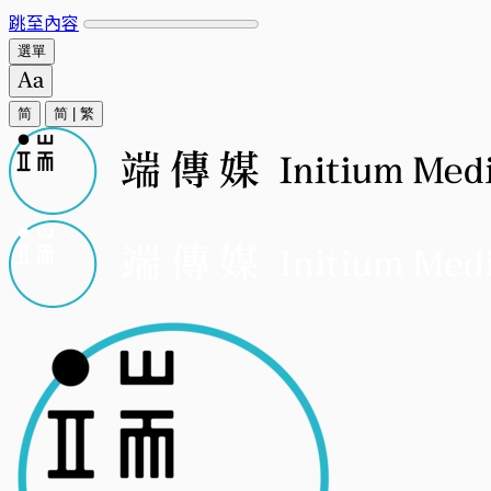
跳至內容
選單
简
简
|
繁