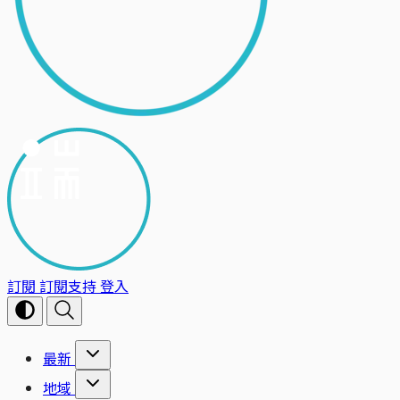
訂閱
訂閱支持
登入
最新
地域