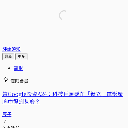
評論須知
最新
更多
電影
僅限會員
當Google投資A24：科技巨頭要在「獨立」電影廠
牌中得到甚麼？
辰子
2 小時前