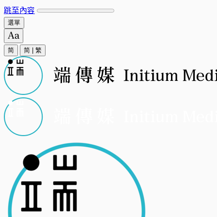
跳至內容
選單
简
简
|
繁