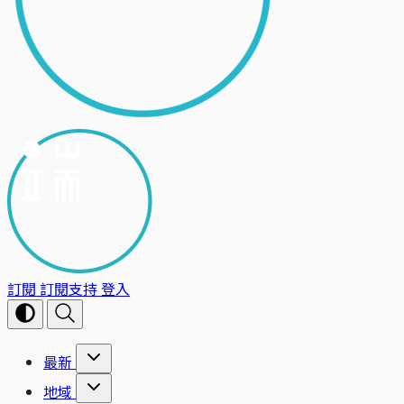
訂閱
訂閱支持
登入
最新
地域