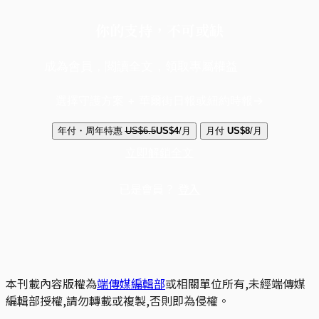
你的支持，不可或缺
成為會員，閱讀全文，領取專屬權益
選擇守護方案 + 華爾街日報或紐約時報
年付・周年特惠
US$6.5
US$4
/月
月付
US$8
/月
立即解鎖全文
已是會員？
登入
本刊載內容版權為
端傳媒編輯部
或相關單位所有,未經端傳媒
編輯部授權,請勿轉載或複製,否則即為侵權。