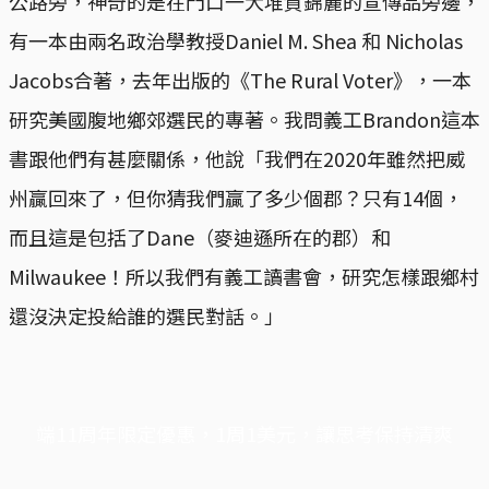
公路旁，神奇的是在門口一大堆賀錦麗的宣傳品旁邊，
有一本由兩名政治學教授Daniel M. Shea 和 Nicholas
Jacobs合著，去年出版的《The Rural Voter》，一本
研究美國腹地鄉郊選民的專著。我問義工Brandon這本
書跟他們有甚麼關係，他說「我們在2020年雖然把威
州贏回來了，但你猜我們贏了多少個郡？只有14個，
而且這是包括了Dane（麥迪遜所在的郡）和
Milwaukee！所以我們有義工讀書會，研究怎樣跟鄉村
還沒決定投給誰的選民對話。」
端11周年限定優惠，1周1美元，讓思考保持清爽