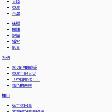
大陸
香港
台灣
速遞
解讀
評論
播客
影音
系列
2026伊朗戰爭
香港世紀大火
「中國有稀土」
情色的未來
欄目
返工这回事
不重磅記者自留地