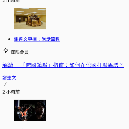
謝達文專欄：說話算數
僅限會員
解讀｜
「跨國鎮壓」指南：如何在他國打壓異議？
謝達文
2 小時前