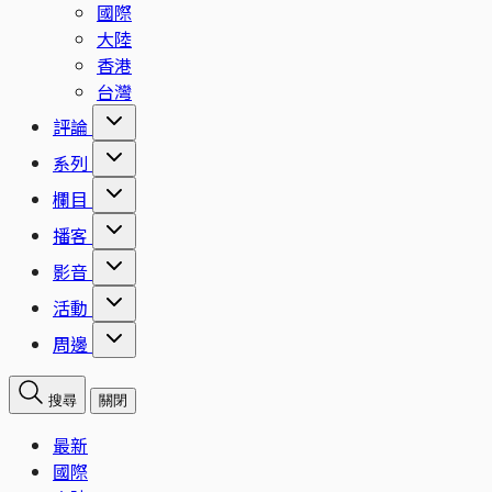
國際
大陸
香港
台灣
評論
系列
欄目
播客
影音
活動
周邊
搜尋
關閉
最新
國際