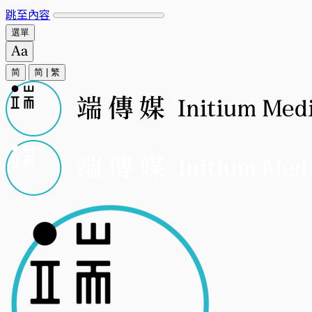
跳至內容
選單
简
简
|
繁