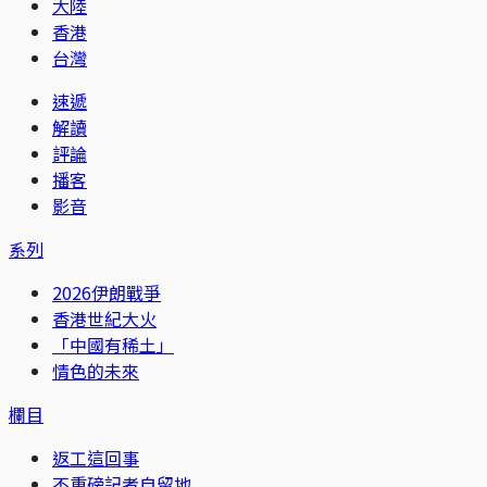
大陸
香港
台灣
速遞
解讀
評論
播客
影音
系列
2026伊朗戰爭
香港世紀大火
「中國有稀土」
情色的未來
欄目
返工這回事
不重磅記者自留地