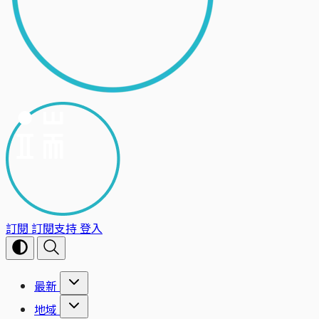
訂閱
訂閱支持
登入
最新
地域