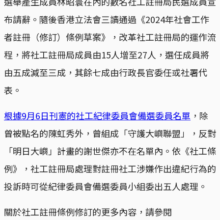
選舉產生成員林昭寰在內的數名社工註冊局民選成員宣
布請辭。隨後香港立法會三讀通過《2024年社會工作
者註冊（修訂）條例草案》，改革社工註冊局的運作流
程，將社工註冊局成員由15人增至27人，選任成員將
由五成減至三成，其餘七成由行政長官委任或社署代
表。
根據9月6日刊憲的社工紀律委員會備選委員名單
，除
曾被點名的陳虹秀外，曾組成「守護大嶼聯盟」，反對
「明日大嶼」計畫的謝世傑亦不在名單內。依《社工條
例》，社工註冊局處理對註冊社工涉嫌作出違紀行為的
投訴時可從紀律委員會備選委員小組委出五人處理。
關於社工註冊條例修訂的更多內容，請參閱