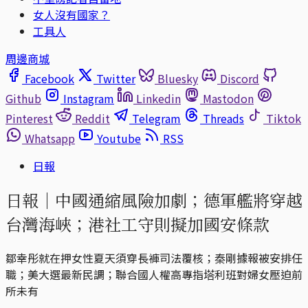
女人沒有國家？
工具人
周邊商城
Facebook
Twitter
Bluesky
Discord
Github
Instagram
Linkedin
Mastodon
Pinterest
Reddit
Telegram
Threads
Tiktok
Whatsapp
Youtube
RSS
日報
日報｜中國通縮風險加劇；德軍艦將穿越
台灣海峽；港社工守則擬加國安條款
鄒幸彤就在押女性夏天須穿長褲司法覆核；秦剛據報被安排任
職；美大選最新民調；聯合國人權高專指塔利班對婦女壓迫前
所未有