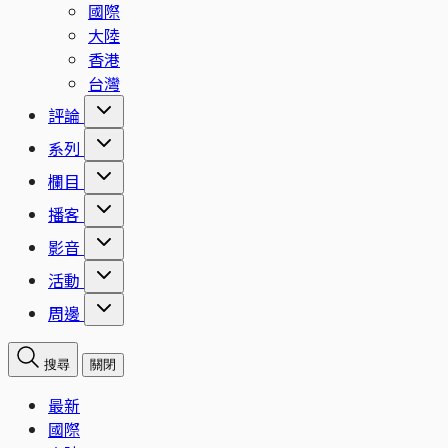
國際
大陸
香港
台灣
評論
系列
欄目
播客
影音
活動
周邊
搜尋
關閉
最新
國際