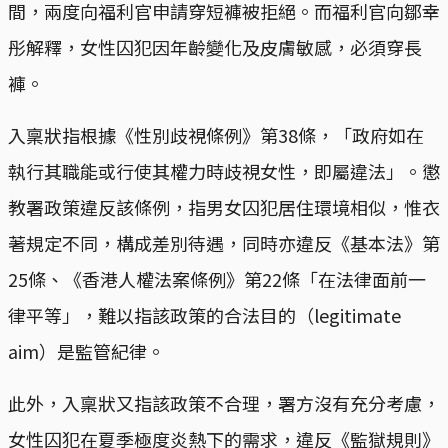
間，兩度向福利官申請穿短褲被拒絕。而福利官向鄒幸
彤解釋，女性囚犯因年齡變化及皮膚敏感，必須穿長
褲。
入稟狀指根據《性別歧視條例》第38條，「政府如在
執行其職能或行使其權力時歧視女性，即屬違法」。懲
教署政策違反該條例，指男女囚犯居住環境相似，惟衣
著規定不同，構成差別待遇，同時亦違反《基本法》第
25條、《香港人權法案條例》第22條「在法律面前一
律平等」，難以指該政策的合法目的（legitimate
aim）是監管紀律。
此外，入稟狀又指該政策不合理，署方沒有充分考慮，
女性囚犯在夏季極度炎熱下的需求，違反《監獄規則》