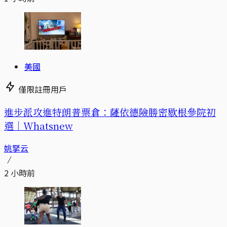
美國
僅限註冊用戶
進步派攻進特朗普票倉：薩依德險勝密歇根參院初
選｜Whatsnew
姚拏云
2 小時前