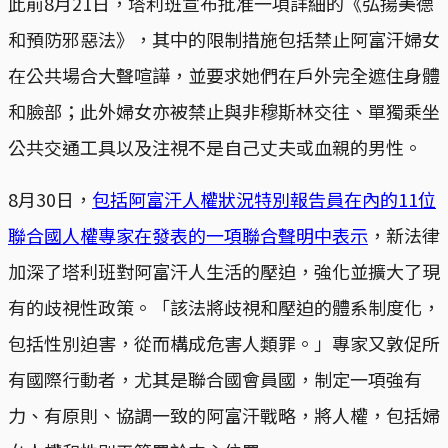
此前8月21日，塔利班宣布批准一項詳細的《弘揚美德
和預防邪惡法》，其中的限制措施包括禁止阿富汗婦女
在公共場合大聲喧譁，並要求她們在戶外完全遮住身體
和臉部；此外婦女亦被禁止與非穆斯林交往、單獨乘坐
公共交通工具以及注視不是自己丈夫或血親的男性。
8月30日，
包括阿富汗人權狀況特別報告員在內的11位
聯合國人權專家在發表的一項聯合聲明中表示
，新法律
加深了塔利班對阿富汗人生活的壓迫，強化並擴大了現
有的歧視性政策。「該法將歧視和壓迫的體系制度化，
包括性別迫害，從而構成危害人類罪。」專家又敦促所
有國際行動者，尤其是聯合國會員國，制定一項強有
力、有原則、協調一致的阿富汗戰略，將人權，包括婦