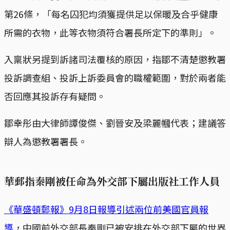
第26條，「每名囚犯均須獲提供足以保暖及合乎健康
所需的衣物，此等衣物須符合署長所定下的準則」。
入稟狀另提到訴諸司法覆核的原因，指鄒不清楚懲教署
投訴調查組、投訴上訴委員會的職權範圍，對於兩者能
否回應其投訴存有疑問。
鄒幸彤由大律師譚俊傑、劉晉安及梁麗幗代表；建議答
辯人為懲教署署長。
華郵指秦剛被任命為外交部下屬出版社工作人員
《華盛頓郵報》9月8日報導引述兩位前美國官員報
導
，中國前外交部長秦剛已被安排在外交部下屬的世界