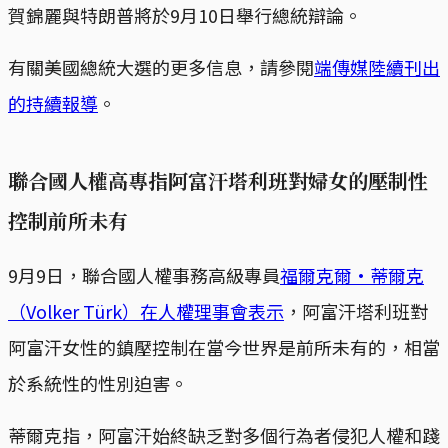
賀錦麗與特朗普將於9月10日舉行總統辯論。
有關美國總統大選的更多信息，請參閱
端傳媒陸續刊出
的持續報導
。
聯合國人權高專指阿富汗塔利班對婦女的壓制性
控制前所未有
9月9日，聯合國人權事務高級專員
福爾克爾·蒂爾克
（Volker Türk）在人權理事會表示
，阿富汗塔利班對
阿富汗女性的鎮壓控制在當今世界是前所未有的，相當
於系統性的性別迫害。
蒂爾克指，阿富汗始終缺乏對多個行為者侵犯人權和踐