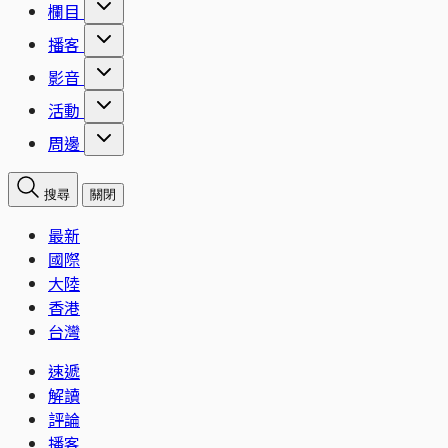
欄目
播客
影音
活動
周邊
搜尋
關閉
最新
國際
大陸
香港
台灣
速遞
解讀
評論
播客