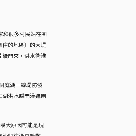
家和很多村民站在團
圍住的地區）的大堤
陸續開來，洪水衝進
垸洞庭湖一線堤防發
庭湖洪水瞬間灌進團
的最大原因可能是現
有沙船往湖裏噴散