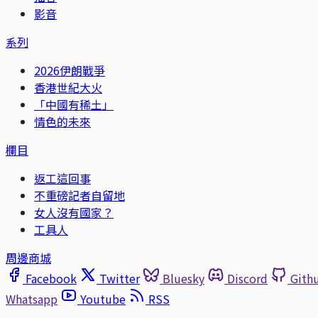
影音
系列
2026伊朗戰爭
香港世紀大火
「中國有稀土」
情色的未來
欄目
返工這回事
不重磅記者自留地
女人沒有國家？
工具人
周邊商城
Facebook
Twitter
Bluesky
Discord
Gith
Whatsapp
Youtube
RSS