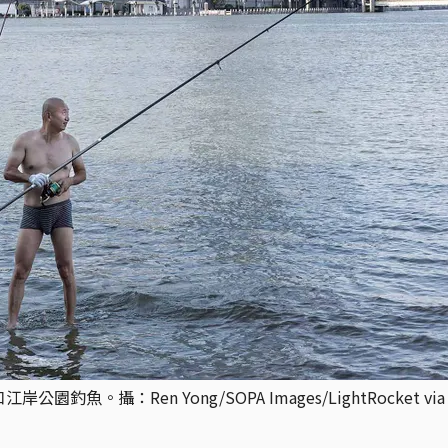
：Ren Yong/SOPA Images/LightRocket via Ge