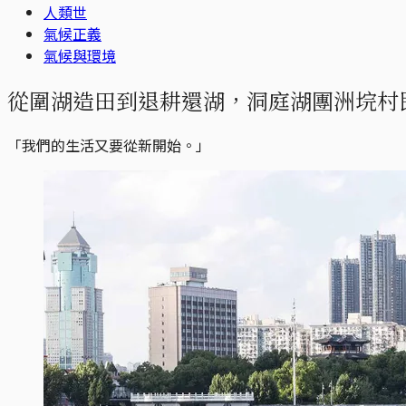
人類世
氣候正義
氣候與環境
從圍湖造田到退耕還湖，洞庭湖團洲垸村
「我們的生活又要從新開始。」