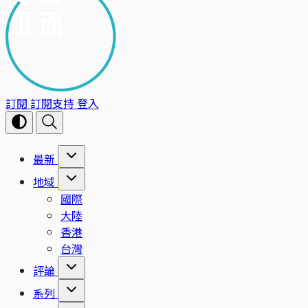
訂閱
訂閱支持
登入
最新
地域
國際
大陸
香港
台灣
評論
系列