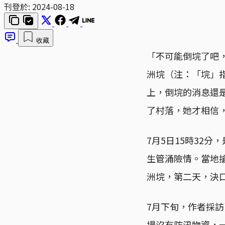
刊登於:
2024-08-18
收藏
「不可能倒垸了吧
洲垸（注：「垸」
上，倒垸的消息還
了村落，她才相信
7月5日15時32
生管涌險情。當地
洲垸，第二天，決口
7月下旬，作者採
場沒有防汛物資，