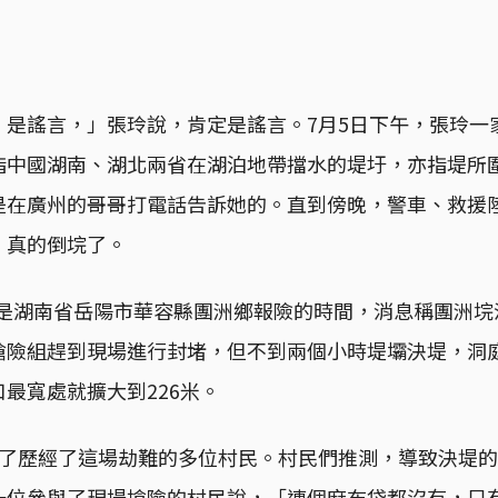
，是謠言，」張玲說，肯定是謠言。7月5日下午，張玲一
指中國湖南、湖北兩省在湖泊地帶擋水的堤圩，亦指堤所
是在廣州的哥哥打電話告訴她的。直到傍晚，警車、救援
，真的倒垸了。
分，是湖南省岳陽市華容縣團洲鄉報險的時間，消息稱團洲
搶險組趕到現場進行封堵，但不到兩個小時堤壩決堤，洞
最寬處就擴大到226米。
訪了歷經了這場劫難的多位村民。村民們推測，導致決堤
一位參與了現場搶險的村民說，「連個麻布袋都沒有，只