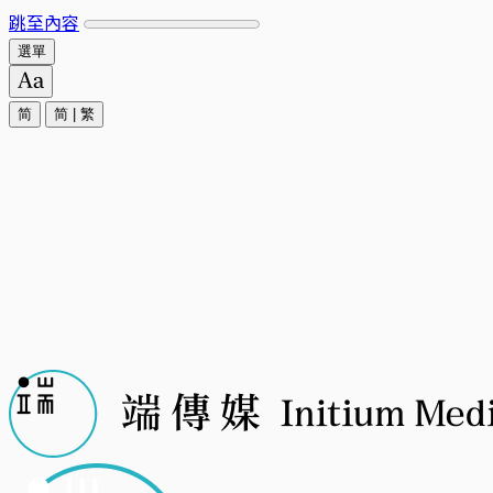
跳至內容
選單
简
简
|
繁