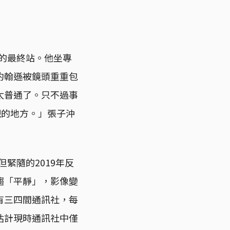
之旅的最終站。他坐專
約翰遜被鏡頭重重包
太普通了。只不過事
重視的地方。」張子沖
緊隨的2019年反
趨「平靜」，影像變
有三四間通訊社，每
估計現時通訊社中僅