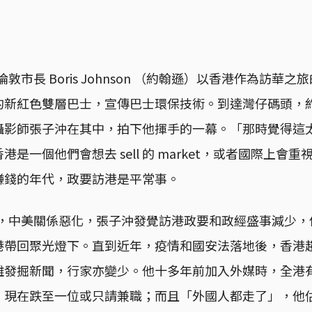
任倫敦市長 Boris Johnson （約翰遜）以香港作為訪華
的新紅色雙層巴士，宣傳巴士環保技術。到達灣仔碼頭，
攝影師張子沖在其中，拍下他揮手的一幕。「那時覺得這
是一個他們會想去 sell 的 market，或者國際上會
賺錢的年代，政要訪港是平常事。
8年，中美關係惡化，張子沖發覺訪港政要和政經盛事減少，但
港帶回聚光燈下。直到近年，疫情和國安法落地後，香港
難發掘新聞，行家亦變少。他十多年前加入外媒時，全港
，現在跌至一位或只請兼職；而且「外國人都走了」，他