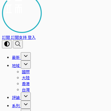
訂閱
訂閱支持
登入
最新
地域
國際
大陸
香港
台灣
評論
系列