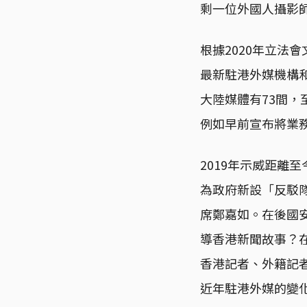
剩一位外國人攝影
根據2020年立法
最新駐港外媒機構和
大陸媒體有73間
例如早前宣布將業
2019年示威距離
為政府新設「反駁
席鄭嘉如。在後國
導香港新聞故事？
香港記者、外籍記
近年駐港外媒的變