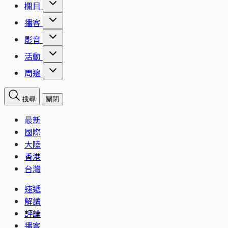
欄目
播客
影音
活動
周邊
搜尋
關閉
最新
國際
大陸
香港
台灣
速遞
解讀
評論
播客