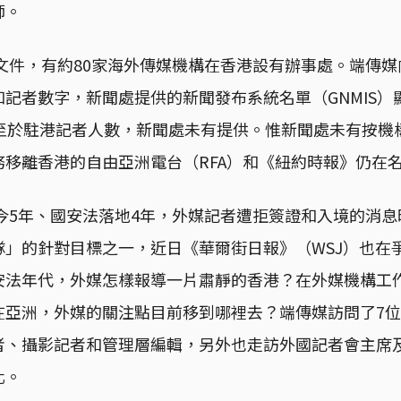
師。
會文件，有約80家海外傳媒機構在香港設有辦事處。端傳
記者數字，新聞處提供的新聞發布系統名單（GNMIS）
，至於駐港記者人數，新聞處未有提供。惟新聞處未有按機
務移離香港的自由亞洲電台（RFA）和《紐約時報》仍在
至今5年、國安法落地4年，外媒記者遭拒簽證和入境的消
隊」的針對目標之一，近日《華爾街日報》（WSJ）也在
安法年代，外媒怎樣報導一片肅靜的香港？在外媒機構工
在亞洲，外媒的關注點目前移到哪裡去？端傳媒訪問了7
者、攝影記者和管理層編輯，另外也走訪外國記者會主席
化。