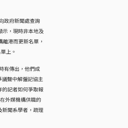
媒向政府新聞處查詢
顯示，現時非本地及
構離港而更新名單，
名單上。
息時有傳出，他們成
爭議聲中解僱記協主
作的記者如何爭取報
位在外媒機構供職的
及新聞系學者，疏理