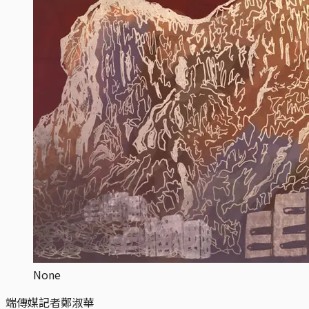
None
端傳媒記者鄭淑華