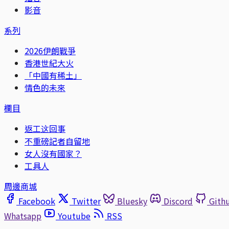
影音
系列
2026伊朗戰爭
香港世紀大火
「中國有稀土」
情色的未來
欄目
返工这回事
不重磅記者自留地
女人沒有國家？
工具人
周邊商城
Facebook
Twitter
Bluesky
Discord
Gith
Whatsapp
Youtube
RSS