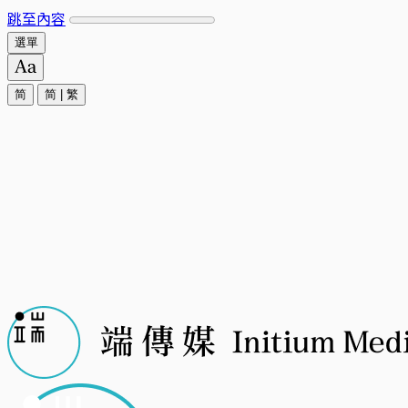
跳至內容
選單
简
简
|
繁