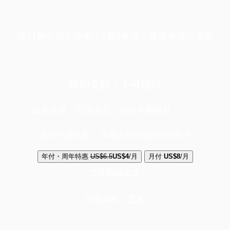
端11周年限定優惠，1周1美元，讓思考保持清爽
你的支持，不可或缺
成為會員，閱讀全文，領取專屬權益
選擇守護方案 + 華爾街日報或紐約時報
年付・周年特惠
US$6.5
US$4
/月
月付
US$8
/月
立即解鎖全文
已是會員？
登入