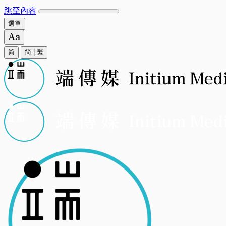
跳至內容
選單
简
简
|
繁