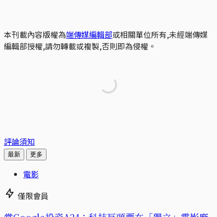
本刊載內容版權為
端傳媒編輯部
或相關單位所有,未經端傳媒
編輯部授權,請勿轉載或複製,否則即為侵權。
評論須知
最新
更多
電影
僅限會員
當Google投資A24：科技巨頭要在「獨立」電影廠