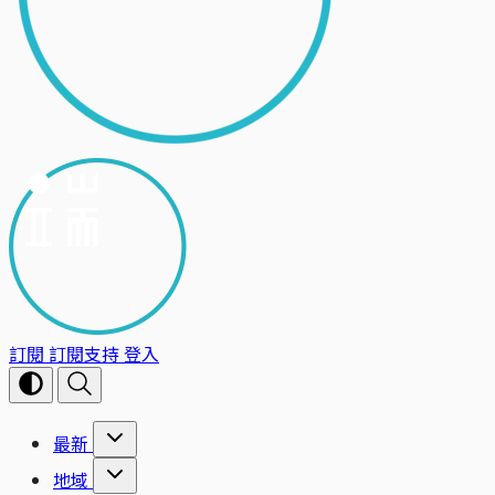
訂閱
訂閱支持
登入
最新
地域