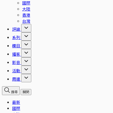
國際
大陸
香港
台灣
評論
系列
欄目
播客
影音
活動
周邊
搜尋
關閉
最新
國際