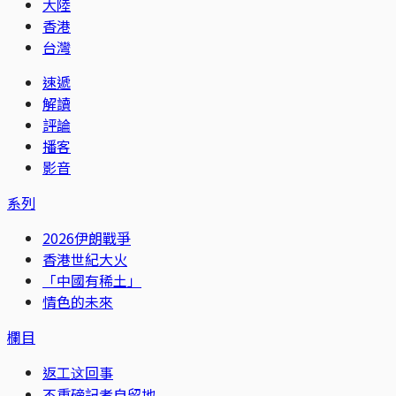
大陸
香港
台灣
速遞
解讀
評論
播客
影音
系列
2026伊朗戰爭
香港世紀大火
「中國有稀土」
情色的未來
欄目
返工这回事
不重磅記者自留地