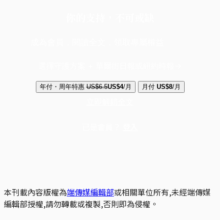
你的支持，不可或缺
成為會員，閱讀全文，領取專屬權益
選擇守護方案 + 華爾街日報或紐約時報
年付・周年特惠
US$6.5
US$4
/月
月付
US$8
/月
立即解鎖全文
已是會員？
登入
本刊載內容版權為
端傳媒編輯部
或相關單位所有,未經端傳媒
編輯部授權,請勿轉載或複製,否則即為侵權。