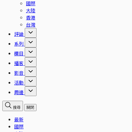
國際
大陸
香港
台灣
評論
系列
欄目
播客
影音
活動
周邊
搜尋
關閉
最新
國際