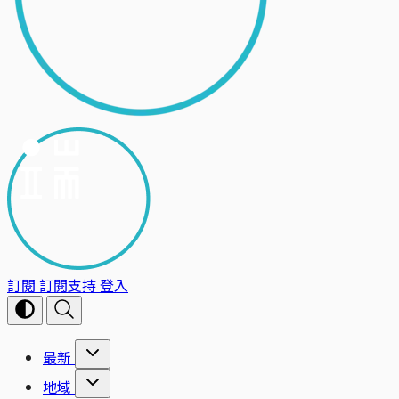
訂閱
訂閱支持
登入
最新
地域