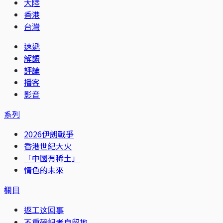
大陸
香港
台灣
速遞
解讀
評論
播客
影音
系列
2026伊朗戰爭
香港世紀大火
「中國有稀土」
情色的未來
欄目
返工这回事
不重磅記者自留地