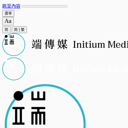
跳至內容
選單
简
简
|
繁