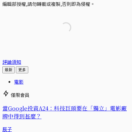
編輯部授權,請勿轉載或複製,否則即為侵權。
評論須知
最新
更多
電影
僅限會員
當Google投資A24：科技巨頭要在「獨立」電影廠
牌中得到甚麼？
辰子