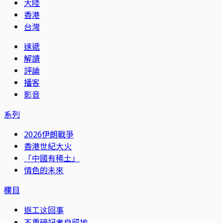
大陸
香港
台灣
速遞
解讀
評論
播客
影音
系列
2026伊朗戰爭
香港世紀大火
「中國有稀土」
情色的未來
欄目
返工这回事
不重磅記者自留地