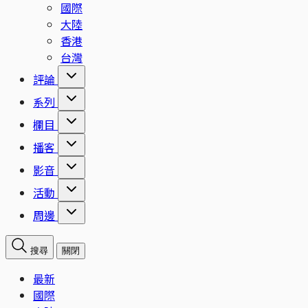
國際
大陸
香港
台灣
評論
系列
欄目
播客
影音
活動
周邊
搜尋
關閉
最新
國際