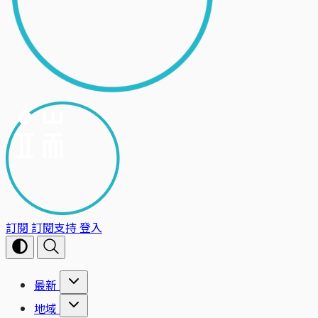
訂閱
訂閱支持
登入
最新
地域