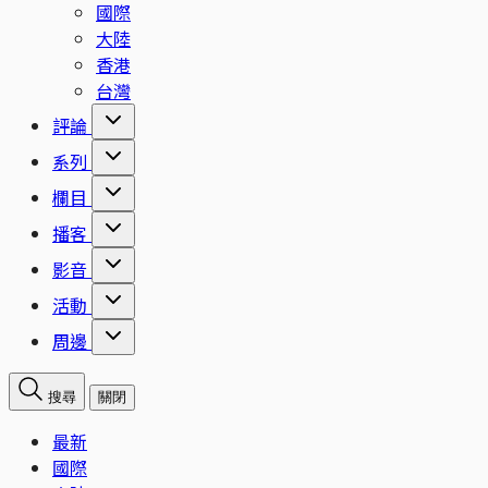
國際
大陸
香港
台灣
評論
系列
欄目
播客
影音
活動
周邊
搜尋
關閉
最新
國際