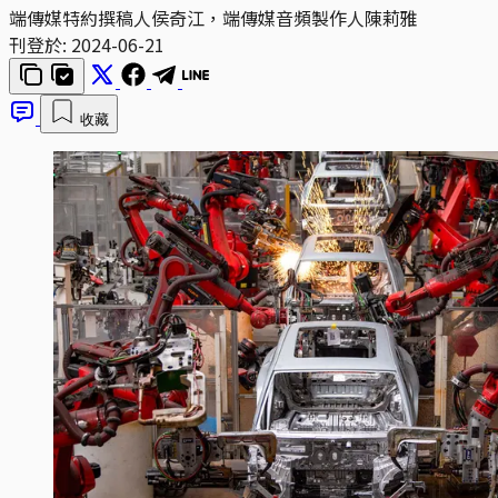
端傳媒特約撰稿人侯奇江，端傳媒音頻製作人陳莉雅
刊登於:
2024-06-21
收藏