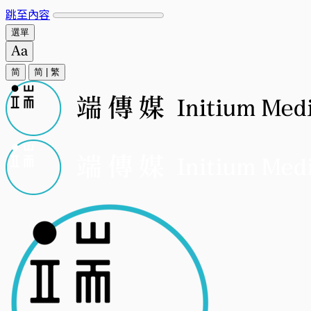
跳至內容
選單
简
简
|
繁