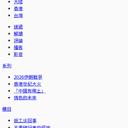
大陸
香港
台灣
速遞
解讀
評論
播客
影音
系列
2026伊朗戰爭
香港世紀大火
「中國有稀土」
情色的未來
欄目
返工这回事
不重磅記者自留地