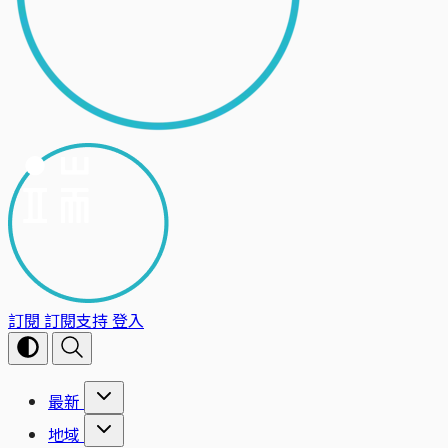
訂閱
訂閱支持
登入
最新
地域