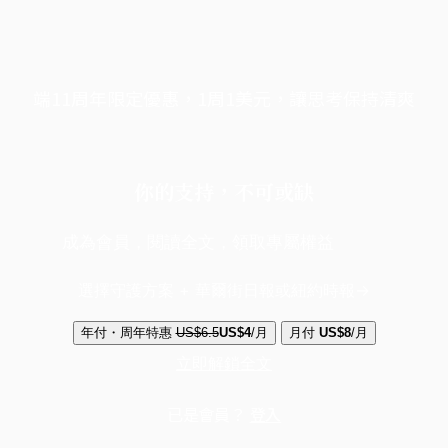
端11周年限定優惠，1周1美元，讓思考保持清爽
你的支持，不可或缺
成為會員，閱讀全文，領取專屬權益
選擇守護方案 + 華爾街日報或紐約時報
年付・周年特惠
US$6.5
US$4
/月
月付
US$8
/月
立即解鎖全文
已是會員？
登入