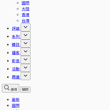
國際
大陸
香港
台灣
評論
系列
欄目
播客
影音
活動
周邊
搜尋
關閉
最新
國際