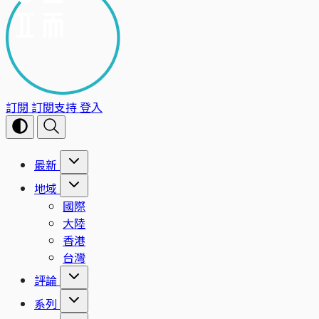
訂閱
訂閱支持
登入
最新
地域
國際
大陸
香港
台灣
評論
系列