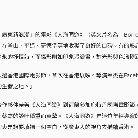
廣東新浪潮」的電影《人海同遊》（英文片名為「Borrowe
，在釜山、平遙、哥德堡等地收穫了良好的口碑。有的影
雋永的抒情詩，而攝影則如印象派繪畫，對光影與色溫極
選香港國際電影節，首次在香港展映。導演蔡杰在Faceb
的生發之地。」
合作夥伴帶著《人海同遊》到荷蘭參加鹿特丹國際電影節
，蔡杰的談吐穩重而真摯。《人海同遊》是這位年輕導演
初衷是想要填補一個空白，從廣東人的視角去描繪香港。