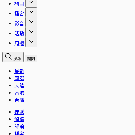
欄目
播客
影音
活動
周邊
搜尋
關閉
最新
國際
大陸
香港
台灣
速遞
解讀
評論
播客