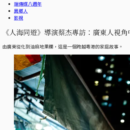
端傳媒八週年
異鄉人
影視
《人海同遊》導演蔡杰專訪：廣東人視角
由廣東從化到油麻地果欄，這是一個跨越粵港的家庭故事。