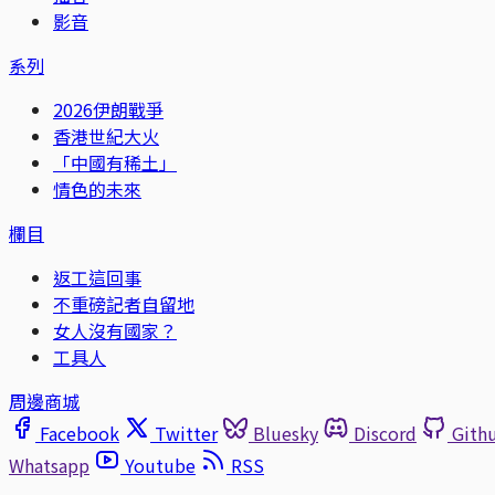
影音
系列
2026伊朗戰爭
香港世紀大火
「中國有稀土」
情色的未來
欄目
返工這回事
不重磅記者自留地
女人沒有國家？
工具人
周邊商城
Facebook
Twitter
Bluesky
Discord
Gith
Whatsapp
Youtube
RSS