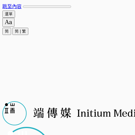
跳至內容
選單
简
简
|
繁