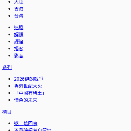
大陸
香港
台灣
速遞
解讀
評論
播客
影音
系列
2026伊朗戰爭
香港世紀大火
「中國有稀土」
情色的未來
欄目
返工這回事
不重磅記者自留地