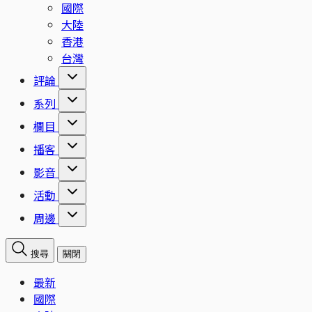
國際
大陸
香港
台灣
評論
系列
欄目
播客
影音
活動
周邊
搜尋
關閉
最新
國際