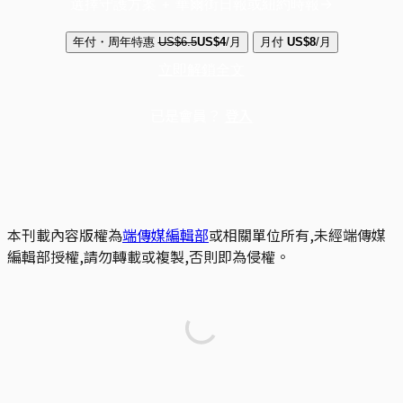
選擇守護方案 + 華爾街日報或紐約時報
年付・周年特惠
US$6.5
US$4
/月
月付
US$8
/月
立即解鎖全文
已是會員？
登入
本刊載內容版權為
端傳媒編輯部
或相關單位所有,未經端傳媒
編輯部授權,請勿轉載或複製,否則即為侵權。