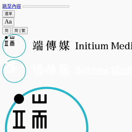
跳至內容
選單
简
简
|
繁