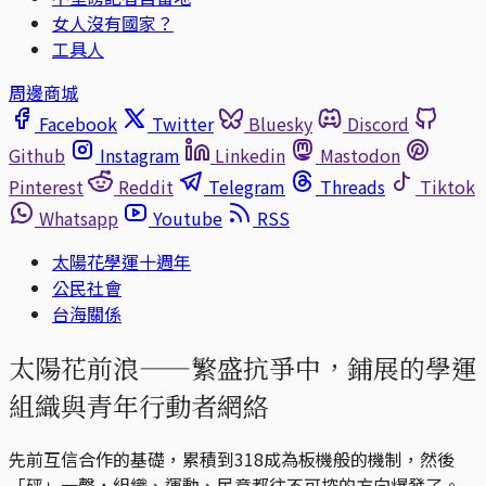
女人沒有國家？
工具人
周邊商城
Facebook
Twitter
Bluesky
Discord
Github
Instagram
Linkedin
Mastodon
Pinterest
Reddit
Telegram
Threads
Tiktok
Whatsapp
Youtube
RSS
太陽花學運十週年
公民社會
台海關係
太陽花前浪——繁盛抗爭中，鋪展的學運
組織與青年行動者網絡
先前互信合作的基礎，累積到318成為板機般的機制，然後
「砰」一聲，組織、運動、民意都往不可控的方向爆發了。