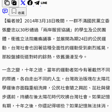
收藏
【編者按】2014年3月18日晚間，一群不滿國民黨立委
張慶忠以30秒通過「兩岸服貿協議」的學生及公民團
體，衝進立法院癱瘓議事，並展開為期24日的公民運
動，台灣社會也因著這種全面性的運動受到劇烈搖晃，
那股盤據街道對峙的餘熱，依舊瀰漫至今。
一念之變，十年之途，當年的運動者如今有著截然不同
的際遇，各自走出不同的人生，台灣政治版塊在太陽花
學運後亦面臨重組洗牌，公民社會隨之興起、茁壯與健
步邁前，持續在後太陽花時代吹拂台灣社會。如果記憶
有期，十年之後，你還記得哪些？如果記憶無法抹消，