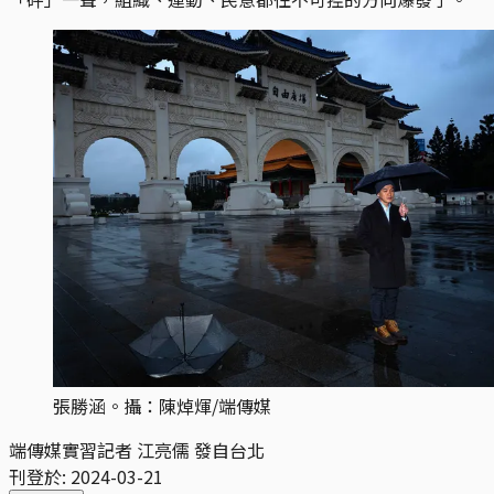
張勝涵。攝：陳焯煇/端傳媒
端傳媒實習記者 江亮儒 發自台北
刊登於:
2024-03-21