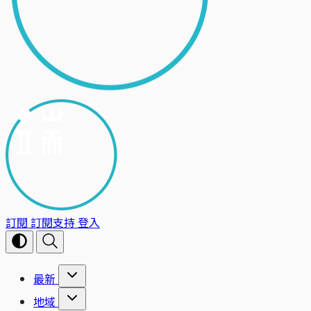
訂閱
訂閱支持
登入
最新
地域