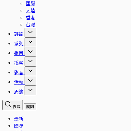
國際
大陸
香港
台灣
評論
系列
欄目
播客
影音
活動
周邊
搜尋
關閉
最新
國際