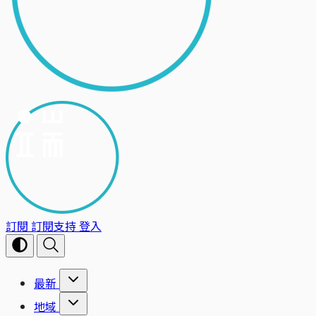
訂閱
訂閱支持
登入
最新
地域