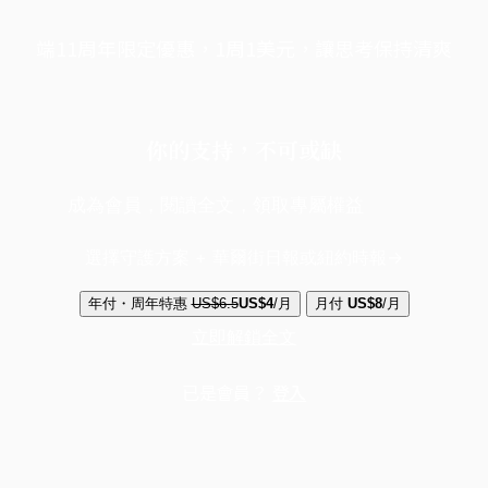
端11周年限定優惠，1周1美元，讓思考保持清爽
你的支持，不可或缺
成為會員，閱讀全文，領取專屬權益
選擇守護方案 + 華爾街日報或紐約時報
年付・周年特惠
US$6.5
US$4
/月
月付
US$8
/月
立即解鎖全文
已是會員？
登入