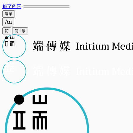
跳至內容
選單
简
简
|
繁