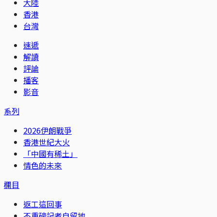
大陸
香港
台灣
速遞
解讀
評論
播客
影音
系列
2026伊朗戰爭
香港世紀大火
「中國有稀土」
情色的未來
欄目
返工這回事
不重磅記者自留地