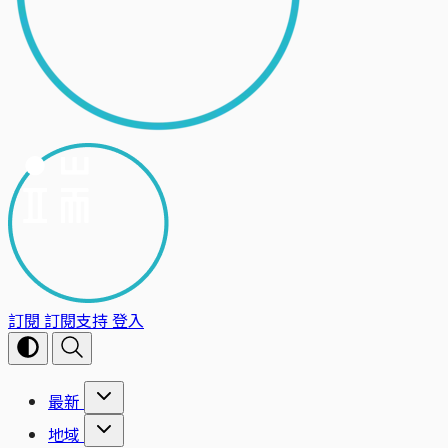
訂閱
訂閱支持
登入
最新
地域