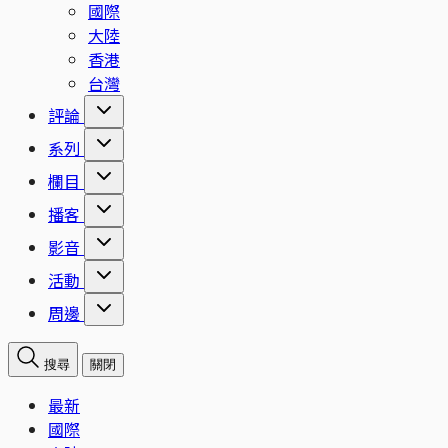
國際
大陸
香港
台灣
評論
系列
欄目
播客
影音
活動
周邊
搜尋
關閉
最新
國際