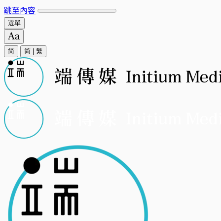
跳至內容
選單
简
简
|
繁