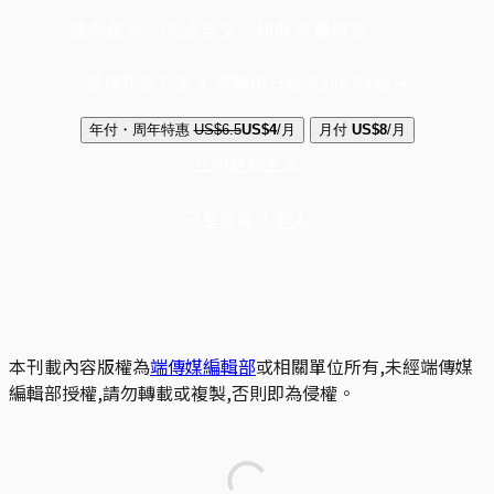
成為會員，閱讀全文，領取專屬權益
選擇守護方案 + 華爾街日報或紐約時報
年付・周年特惠
US$6.5
US$4
/月
月付
US$8
/月
立即解鎖全文
已是會員？
登入
本刊載內容版權為
端傳媒編輯部
或相關單位所有,未經端傳媒
編輯部授權,請勿轉載或複製,否則即為侵權。