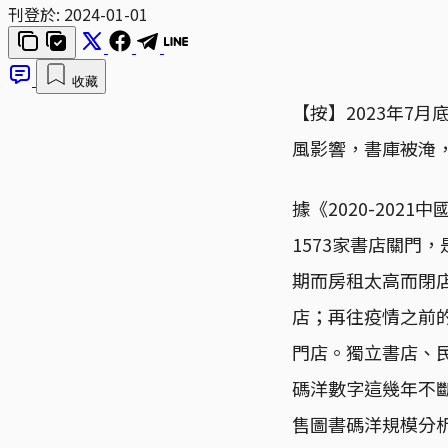
刊登於:
2024-01-01
收藏
【按】2023年7
風影響，書庫被淹
據《2020-202
1573家書店關門，
期而房租太高而閉店
店；再往疫情之前的
門店。獨立書店、民
碼洋數字這幾年不斷
售圖書碼洋規模分析