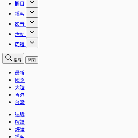
欄目
播客
影音
活動
周邊
搜尋
關閉
最新
國際
大陸
香港
台灣
速遞
解讀
評論
播客