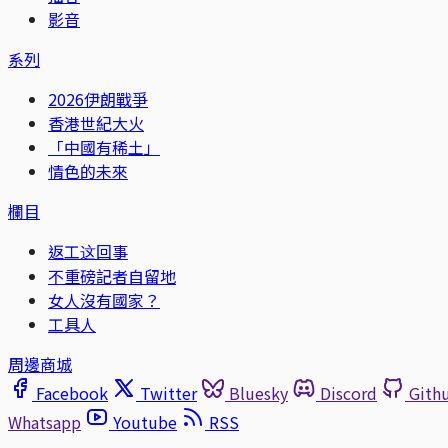
影音
系列
2026伊朗戰爭
香港世紀大火
「中國有稀土」
情色的未來
欄目
返工这回事
不重磅記者自留地
女人沒有國家？
工具人
周邊商城
Facebook
Twitter
Bluesky
Discord
Gith
Whatsapp
Youtube
RSS