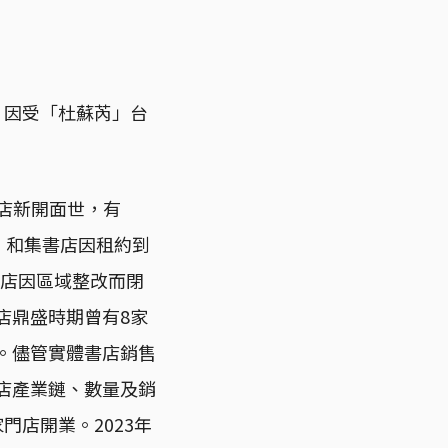
，因受「杜蘇芮」台
體書店新開面世，有
山·和集書店因租約到
書店因區域整改而閉
店鼎盛時期曾有8家
返。儘管實體書店銷售
書店產業鏈、數量及銷
門店開業。2023年