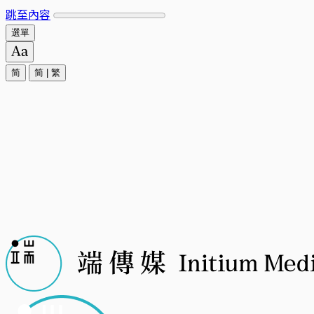
跳至內容
選單
简
简
|
繁