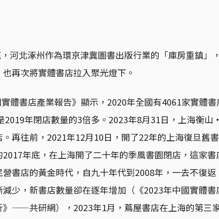
月底，河北涿州作為環京津冀圖書出版行業的「庫房重鎮」
，也再次將實體書店拉入聚光燈下。
1中國實體書店產業報告》顯示，2020年全國有4061家實
是2019年閉店數量的3倍多。2023年8月31日，上海衡
。再往前，2021年12月10日，開了22年的上海復旦舊
2017年底，在上海開了二十年的季風書園閉店，這家書
營書店的黃金時代，自九十年代到2008年，一去不復
減少，新書店數量卻在逐年增加（《2023年中國實體
》——共研網），2023年1月，蔦屋書店在上海的第三家