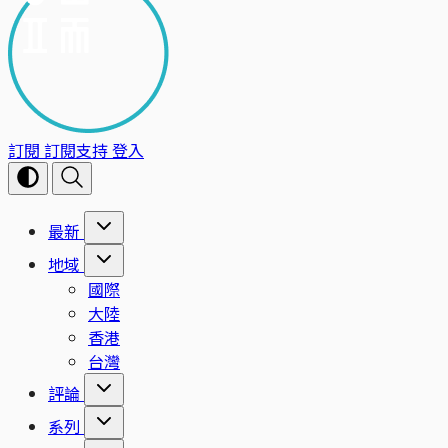
訂閱
訂閱支持
登入
最新
地域
國際
大陸
香港
台灣
評論
系列