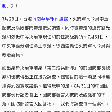
制」
》）
7月28日，香港
《南華早報》披露
，火箭軍司令員李玉
超被反腐敗部門帶走接受調查，同時被帶走的還有劉光
斌和張振中等火箭軍現任和前任高級將領。7月31日，
中央軍委分別任命王厚斌、徐西盛擔任火箭軍司令員與
政治委員。
而出身於火箭軍前身「第二炮兵部隊」的前國防部長魏
鳳和也被傳出正在接受調查，儘管目前這一消息同樣無
法得到證實或證僞。值得玩味的是，8月31日的中國國
防部例行記者會上，國防部發言人被問及魏鳳和的下
落，國防部發言人回答稱，「我們將調查每一個案件，