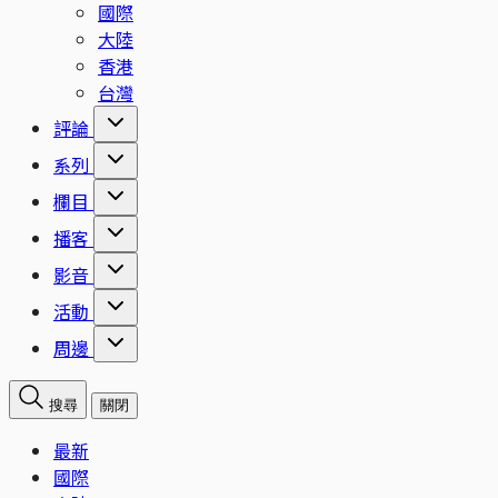
國際
大陸
香港
台灣
評論
系列
欄目
播客
影音
活動
周邊
搜尋
關閉
最新
國際