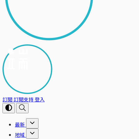
訂閱
訂閱支持
登入
最新
地域