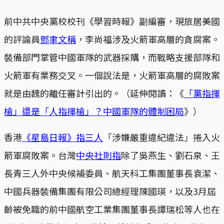
前中共中央黨校校刊《學習時報》副編審，現旅居美國
的評論員
鄧聿文稱
，李尚福涉及火箭軍高層的貪腐案。
裝備部門掌管中國軍隊的武器採購，而戰略支援部隊和
火箭軍有業務交叉。一個說法是，火箭軍高層的腐敗案
就是由魏的離任審計引出的。（延伸閱讀：《
「黨指揮
槍」還是「人指揮槍」？中國軍隊的體制困局
》）
香港
《星島日報》指三人
「涉嫌嚴重違紀違法」捲入火
箭軍腐敗案。台灣
中央社則指
除了吳燕生、劉石泉、王
長青三人外中央候補委員、航天科工集團董事長袁潔、
中國兵器裝備集團有限公司總經理陳國瑛，以及3月屆
齡被免職的前中國航空工業集團董事長譚瑞松等人也在