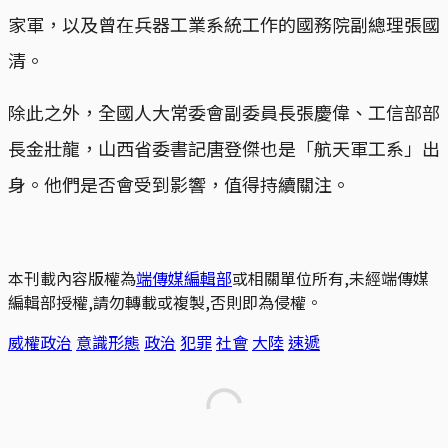
家軍，以及曾在兵器工業系統工作的國務院副總理張國
清。
除此之外，全國人大常委會副委員長張慶偉、工信部部
長金壯龍，山西省委書記唐登傑也是「航天軍工系」出
身。他們是否會受到影響，值得持續關注。
本刊載內容版權為
端傳媒編輯部
或相關單位所有,未經端傳媒
編輯部授權,請勿轉載或複製,否則即為侵權。
威權政治
意識形態
政治
犯罪
社會
大陸
速遞