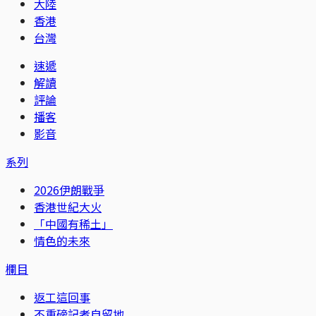
大陸
香港
台灣
速遞
解讀
評論
播客
影音
系列
2026伊朗戰爭
香港世紀大火
「中國有稀土」
情色的未來
欄目
返工這回事
不重磅記者自留地