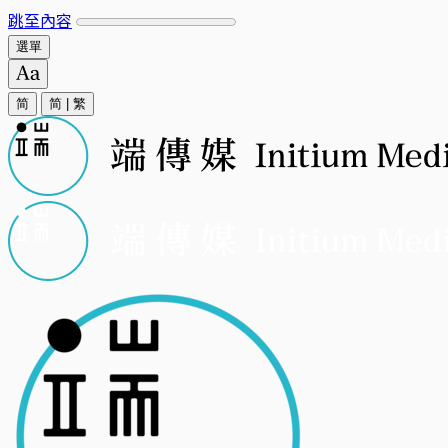
跳至內容
選單
简
简
|
繁