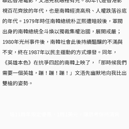
聊起香港電影，文浯先就眼裡有光。80年代是香港影
視百花齊放的年代，也是南韓經濟高飛、人權跌落谷底
的年代。1979年時任南韓總統朴正熙遭暗殺後，軍閥
出身的南韓總統全斗煥以獨裁集權治國，展開戒嚴；
1980年光州事件後，南韓社會此後持續醞釀的不滿與
不安，終在1987年以民主運動的方式爆發。同年，
《英雄本色》在抗爭四起的南韓上映了，「那時候我們
需要一個英雄，蹦！蹦！蹦！」文浯先幽默地向我比出
雙槍的姿勢。
端11周年限定優惠，1周1美元，讓思考保持清爽