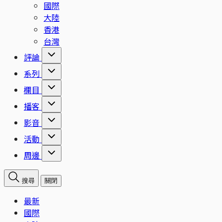
國際
大陸
香港
台灣
評論
系列
欄目
播客
影音
活動
周邊
搜尋
關閉
最新
國際