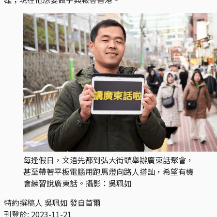
每逢假日，文浯先都到弘大街頭舉辦廣東話聚會，
甚至帶著平板電腦用跑馬燈向路人搭訕，希望有機
會練習說廣東話。攝影：吳珮如
特約撰稿人 吳珮如 發自首爾
刊登於:
2023-11-21