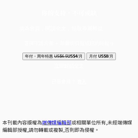
你的支持，不可或缺
成為會員，閱讀全文，領取專屬權益
選擇守護方案 + 華爾街日報或紐約時報
年付・周年特惠
US$6.5
US$4
/月
月付
US$8
/月
立即解鎖全文
已是會員？
登入
本刊載內容版權為
端傳媒編輯部
或相關單位所有,未經端傳媒
編輯部授權,請勿轉載或複製,否則即為侵權。