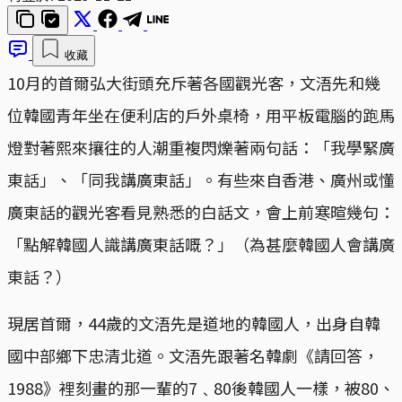
收藏
10月的首爾弘大街頭充斥著各國觀光客，文浯先和幾
位韓國青年坐在便利店的戶外桌椅，用平板電腦的跑馬
燈對著熙來攘往的人潮重複閃爍著兩句話：「我學緊廣
東話」、「同我講廣東話」。有些來自香港、廣州或懂
廣東話的觀光客看見熟悉的白話文，會上前寒暄幾句：
「點解韓國人識講廣東話嘅？」（為甚麼韓國人會講廣
東話？）
現居首爾，44歲的文浯先是道地的韓國人，出身自韓
國中部鄉下忠清北道。文浯先跟著名韓劇《請回答，
1988》裡刻畫的那一輩的7﹑80後韓國人一樣，被80、