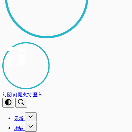
訂閱
訂閱支持
登入
最新
地域