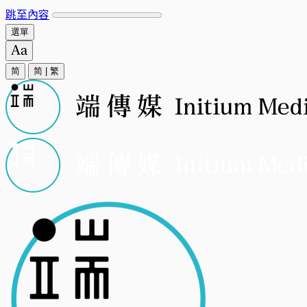
跳至內容
選單
简
简
|
繁