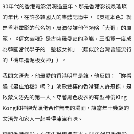
90年代的香港電影浸潤過童年。那是香港影視最璀璨
的年代，在許多韓國人的集體記憶中，《英雄本色》就
是香港電影的代名詞，周潤發讓他們領略「大哥」的風
範，《倩女幽魂》是古裝羅曼史的濫觴，王祖賢一度成
為韓國當代學子的「墊板女神」（類似於台灣曾經流行
的「機車擋泥板女神」）。
我問文浯先，他最愛的香港明星是誰，他反問：「妳看
過《最佳拍檔》嗎？」演歌雙棲的香港藝人許冠傑，是
啟蒙文浯先的第一人。穿著黑色皮衣的有型神偷King
Kong和神探光頭佬合作無間的場面，讓當年十幾歲的
文浯先和家人一起看得津津有味。