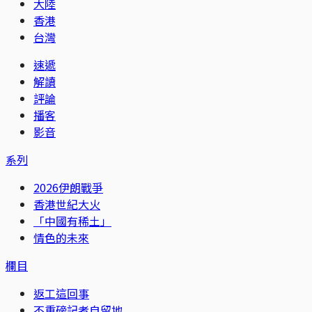
大陸
香港
台灣
速遞
解讀
評論
播客
影音
系列
2026伊朗戰爭
香港世紀大火
「中國有稀土」
情色的未來
欄目
返工這回事
不重磅記者自留地