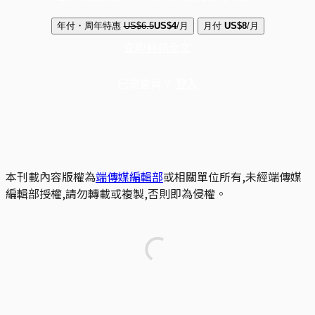
年付・周年特惠
US$6.5
US$4
/月
月付
US$8
/月
立即解鎖全文
已是會員？
登入
本刊載內容版權為
端傳媒編輯部
或相關單位所有,未經端傳媒
編輯部授權,請勿轉載或複製,否則即為侵權。