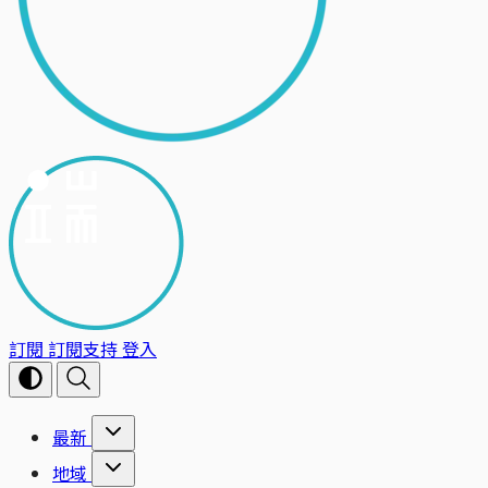
訂閱
訂閱支持
登入
最新
地域