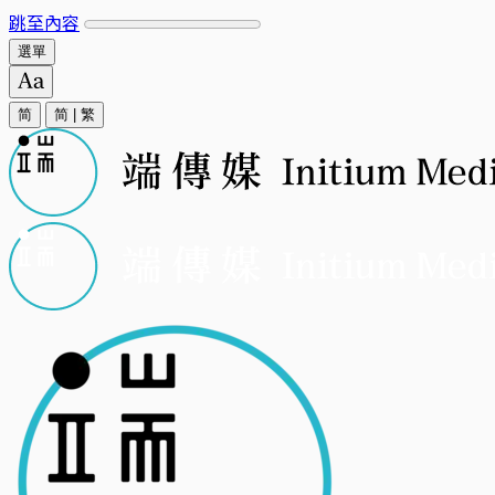
跳至內容
選單
简
简
|
繁