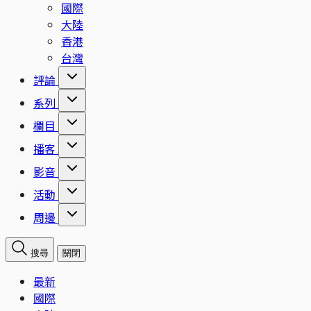
國際
大陸
香港
台灣
評論
系列
欄目
播客
影音
活動
周邊
搜尋
關閉
最新
國際