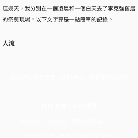
這幾天，我分別在一個凌晨和一個白天去了李克強舊居
的祭奠現場。以下文字算是一點簡單的記錄。
人流
端11周年限定優惠，1周1美元，讓思考保持清爽
你的支持，不可或缺
成為會員，閱讀全文，領取專屬權益
選擇守護方案 + 華爾街日報或紐約時報