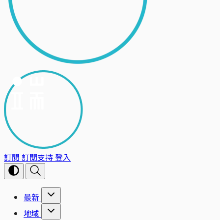
訂閱
訂閱支持
登入
最新
地域