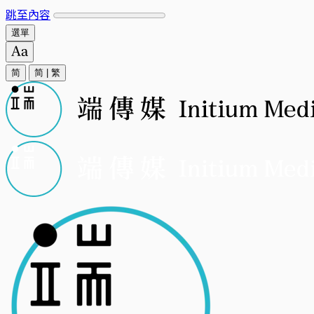
跳至內容
選單
简
简
|
繁