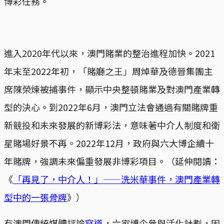
博彩任務。
進入2020年代以來，澳門賭業的整治進程加快。2021
年末至2022年初，「賭廳之王」周焯華及德晉集團主
席陳榮煉被捕事件，顯示中央整頓賭業及對澳門產業轉
型的決心。到2022年6月，澳門立法會通過有關賭牌重
新競投和未來發展的新博彩法，意味著中介人制度和衛
星賭場好景不再。2022年12月，政府與六大博企續十
年賭牌，強調未來偏重發展非博彩項目。（延伸閱讀：
《
「再見了，中介人！」——洗米華事件，澳門產業轉
型中的一張骨牌
》）
有澳門傳統媒體評論
寫道
，六家博企參與活化計劃，固