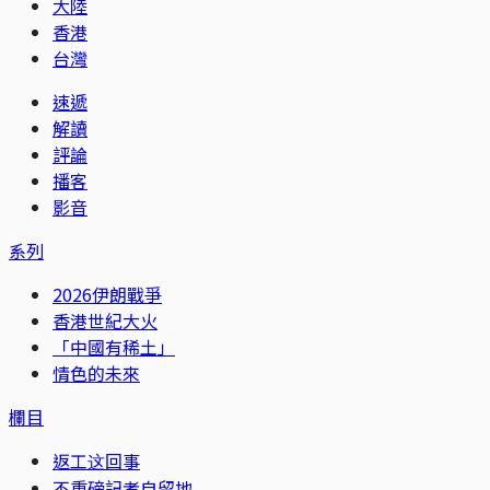
大陸
香港
台灣
速遞
解讀
評論
播客
影音
系列
2026伊朗戰爭
香港世紀大火
「中國有稀土」
情色的未來
欄目
返工这回事
不重磅記者自留地