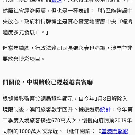
然屬社會經濟範疇，但也是一種表態：「特區能夠讓中
央放心，政府和持牌博企是真心實意地響應中央『經濟
適度多元發展』。」
但當年續牌，行政法務司司長張永春也強調，澳門並非
要放棄博彩項目。
開關後，中場賭收已經超越貴賓廳
根據博彩監察協調局資料顯示，自今年1月8日解除入
境限制後，澳門旅客數字回升。據旅遊局
統計
，今年第
二季度入境旅客接近670萬人次，慢慢向疫情前2019年
同期的1000萬人次靠近。（延伸閱讀：《
當澳門緊跟