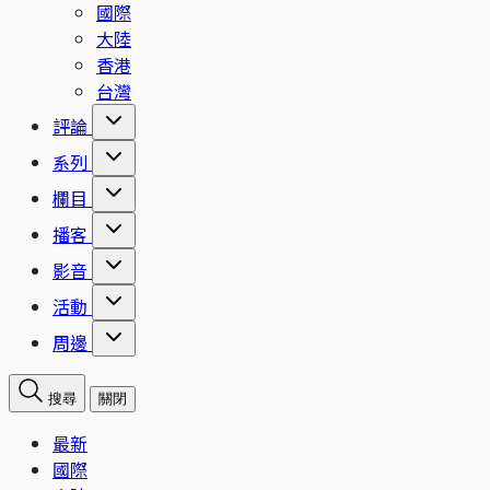
國際
大陸
香港
台灣
評論
系列
欄目
播客
影音
活動
周邊
搜尋
關閉
最新
國際