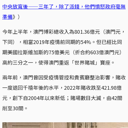
中央放寬後——三年了，除了派錢，他們憤怒政府毫無
準備
》）
今年上半年，澳門博彩總收入為801.36億元（澳門元，
下同），相當2019年疫情前同期的54%。但已經比同
期美國拉斯維加斯的75億美元（折合約603億澳門元）
高約三分之一，使得澳門重返「世界賭城」寶座。
兩年前，澳門曾因受疫情管控和貴賓廳整治影響，賭收
一度退回千禧年後的水平，2022年賭收跌至421.98億
元，創下自2004年以來新低；賭場數目大減，由42間
削至30間。