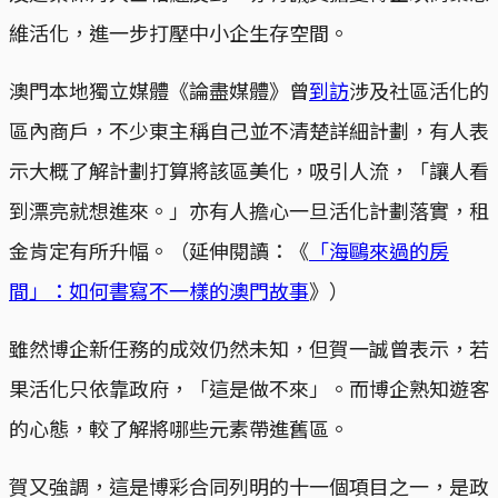
維活化，進一步打壓中小企生存空間。
澳門本地獨立媒體《論盡媒體》曾
到訪
涉及社區活化的
區內商戶，不少東主稱自己並不清楚詳細計劃，有人表
示大概了解計劃打算將該區美化，吸引人流，「讓人看
到漂亮就想進來。」亦有人擔心一旦活化計劃落實，租
金肯定有所升幅。（延伸閱讀：《
「海鷗來過的房
間」：如何書寫不一樣的澳門故事
》）
雖然博企新任務的成效仍然未知，但賀一誠曾表示，若
果活化只依靠政府，「這是做不來」。而博企熟知遊客
的心態，較了解將哪些元素帶進舊區。
賀又強調，這是博彩合同列明的十一個項目之一，是政