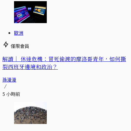
歐洲
僅限會員
解讀｜
休達危機：冒死偷渡的摩洛哥青年，如何撕
裂西班牙邊境和政治？
孫漫漫
5 小時前