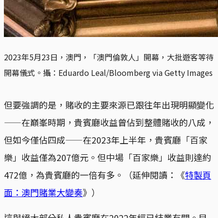
2023年5月23日，澳門，「澳門倫敦人」開幕，大批遊客等待
開幕儀式。攝：Eduardo Leal/Bloomberg via Getty Images
但要強調的是，賭收的主要來源已跟往年出現明顯變化
——在巔峯時期，貴賓廳收益曾佔到整體賭收的八成，
但如今僅佔四成——在2023年上半年，貴賓廳「百家
樂」收益僅為207億元。但中場「百家樂」收益則達約
472億，為貴賓廳的一倍有多。（延伸閱讀：《
特製頁
面：澳門賭業大變奏
》）
這與絕大部分私人貴賓廳在2022年經已結業有關。目