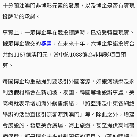
十分關注澳門非博彩元素的發展，以及博企是否有實現
投牌時的承諾。
事實上，一眾博企早在競投續牌時，已接受轉型現實。
據眾博企遞交的
標書
，在未來十年，六博企承諾投資合
共約1187億澳門元，當中約1088億為非博彩項目預
算。
每間博企均重點提到要吸引外國客源，如銀河娛樂及永
利渡假村稱會在新加坡、泰國、韓國等地設辦事處，美
高梅就表示增加海外銷售網絡，「將亞洲及中東各網絡
舉辦的活動直接引流客源到澳門」等。除此之外，增建
會展設施、發展美食廣場、海上旅遊，甚至提供高端醫
療保健，都是博企未來計劃開拓的項目。（延伸閱讀：