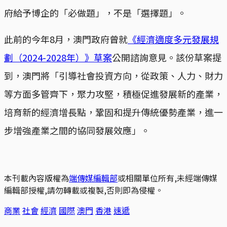
府給予博企的「必做題」，不是「選擇題」。
此前的今年8月，澳門政府曾就
《經濟適度多元發展規
劃（2024-2028年）》草案
公開諮詢意見。該份草案提
到，澳門將「引導社會投資方向，從政策、人力、財力
等方面多管齊下，聚力攻堅，積極促進發展新的產業，
培育新的經濟增長點，鞏固和提升傳統優勢產業，進一
步增強產業之間的協同發展效應」。
本刊載內容版權為
端傳媒編輯部
或相關單位所有,未經端傳媒
編輯部授權,請勿轉載或複製,否則即為侵權。
商業
社會
經濟
國際
澳門
香港
速遞