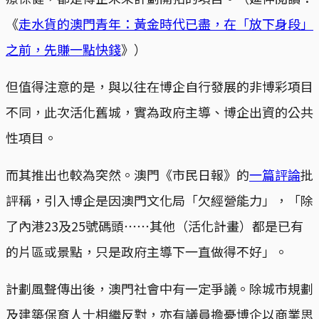
《
走水貨的澳門青年：黃金時代已盡，在「放下身段」
之前，先賺一點快錢
》）
但值得注意的是，與以往在博企自行發展的非博彩項目
不同，此次活化舊城，實為政府主導、博企出資的公共
性項目。
而其推出也較為突然。澳門《市民日報》的
一篇評論
批
評稱，引入博企是因澳門文化局「欠經營能力」，「除
了內港23及25號碼頭⋯⋯其他（活化計畫）都是已有
的片區或景點，只是政府主導下一直做得不好」。
計劃風聲傳出後，澳門社會中有一定爭議。除城市規劃
及建築保育人士相繼反對，亦有議員擔憂博企以商業思