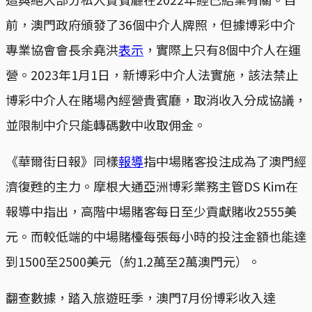
前，澳門政府頒發了36個中介人牌照，但據博彩中介
專業協會會長余堯洪
表示
，實際上只有8個中介人在運
營。2023年1月1日，新博彩中介人法實施，該法禁止
博彩中介人在賭場內經營貴賓廳，取消收入分成協議，
並限制中介只能轉碼數中收取佣金。
《華爾街日報》同樣
報導
指中場賭客投注成為了澳門經
濟復甦的主力。摩根大通亞洲博彩業務主管DS Kim在
報導中指出，高階中場賭客每日至少貢獻賭收2555美
元。而較低端的中場賭檯每張每小時的投注金額也能達
到1500至2500美元（約1.2萬至2萬澳門元）。
翻查數據，踏入旅遊旺季，澳門7月份博彩收入達