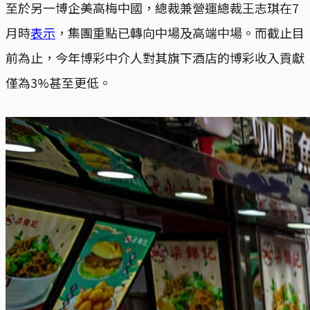
至於另一博企美高梅中國，總裁兼營運總裁王志琪在7
月時
表示
，集團重點已轉向中場及高端中場。而截止目
前為止，今年博彩中介人對其旗下酒店的博彩收入貢獻
僅為3%甚至更低。