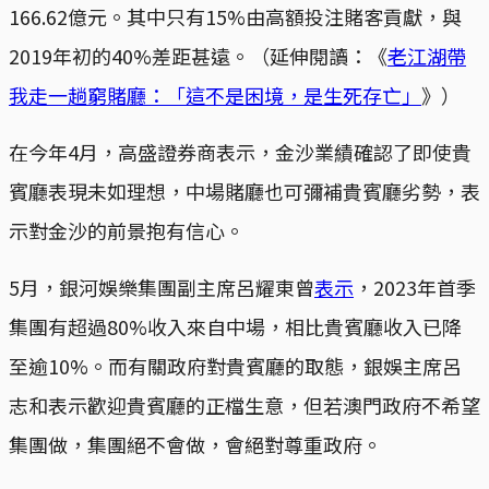
166.62億元。其中只有15%由高額投注賭客貢獻，與
2019年初的40%差距甚遠。（延伸閱讀：《
老江湖帶
我走一趟窮賭廳：「這不是困境，是生死存亡」
》）
在今年4月，高盛證券商表示，金沙業績確認了即使貴
賓廳表現未如理想，中場賭廳也可彌補貴賓廳劣勢，表
示對金沙的前景抱有信心。
5月，銀河娛樂集團副主席呂耀東曾
表示
，2023年首季
集團有超過80%收入來自中場，相比貴賓廳收入已降
至逾10%。而有關政府對貴賓廳的取態，銀娛主席呂
志和表示歡迎貴賓廳的正檔生意，但若澳門政府不希望
集團做，集團絕不會做，會絕對尊重政府。