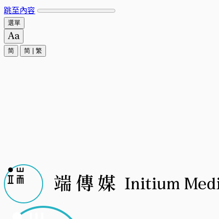
跳至內容
選單
简
简
|
繁