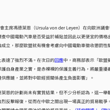
主席馮德萊恩（Ursula von der Leyen）在向歐
調查中國電動汽車是否受益於補貼並因此以更便宜的價格
論成立，那麼歐盟就有機會考慮向中國電動車徵收懲罰性
此表達了強烈不滿。在次日的
回應
中，商務部表示「歐盟
保護自身產業之實，是赤裸裸的保護主義行為，將嚴重擾
鏈供應鏈，並將對中歐經貿關係產生負面影響」。
德萊恩的計劃尚未有實質結果，但不少分析認為，這一舉
強烈反擊報復，從而在中歐之間出現一場真正的貿易戰爭
之間圍繞太陽能電池設備的貿易爭端。
（延伸閱讀：《歐