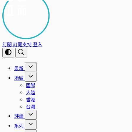
訂閱
訂閱支持
登入
最新
地域
國際
大陸
香港
台灣
評論
系列