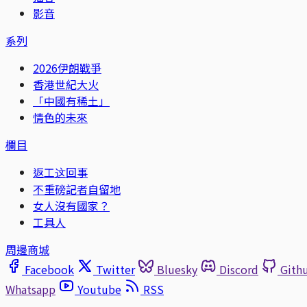
影音
系列
2026伊朗戰爭
香港世紀大火
「中國有稀土」
情色的未來
欄目
返工这回事
不重磅記者自留地
女人沒有國家？
工具人
周邊商城
Facebook
Twitter
Bluesky
Discord
Gith
Whatsapp
Youtube
RSS