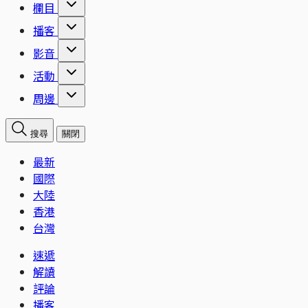
欄目
播客
影音
活動
周邊
搜尋
關閉
最新
國際
大陸
香港
台灣
速遞
解讀
評論
播客