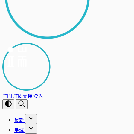
訂閱
訂閱支持
登入
最新
地域