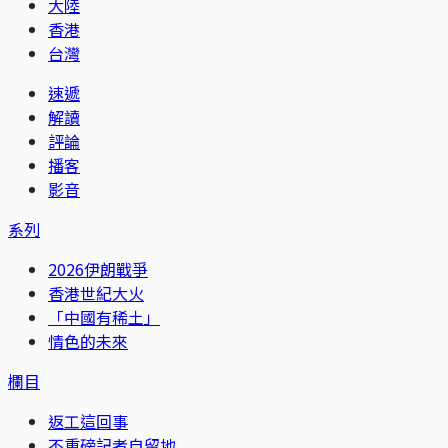
大陸
香港
台灣
速遞
解讀
評論
播客
影音
系列
2026伊朗戰爭
香港世紀大火
「中國有稀土」
情色的未來
欄目
返工這回事
不重磅記者自留地