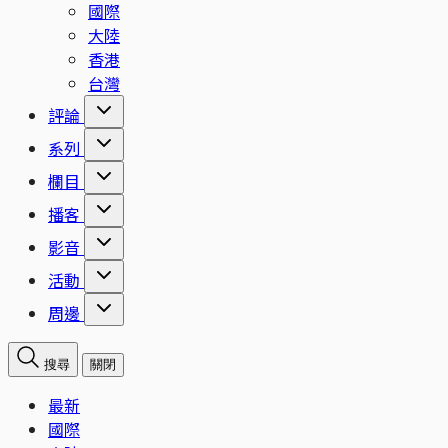
國際
大陸
香港
台灣
評論
系列
欄目
播客
影音
活動
周邊
搜尋
關閉
最新
國際