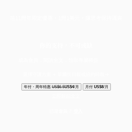
端11周年限定優惠，1周1美元，讓思考保持清爽
你的支持，不可或缺
成為會員，閱讀全文，領取專屬權益
選擇守護方案 + 華爾街日報或紐約時報
年付・周年特惠
US$6.5
US$4
/月
月付
US$8
/月
立即解鎖全文
已是會員？
登入