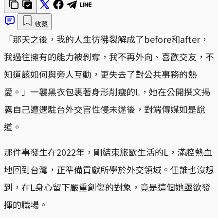
收藏
「那天之後，我的人生彷彿裂解成了before和after，
我過往擁有的能力被剝奪，我不再外向、喜歡交友，不
知道該如何與旁人互動，更失去了對公共事務的熱
愛。」一襲黑衣包裹著身形削瘦的L，她在公開撰文揭
露自己遭遇駐台外交官性侵未遂後，對端傳媒如是說
道。
那件事發生在2022年，剛結束旅歐生活的L，滿腔熱血
地回到台灣，正準備貢獻所學於外交領域。任誰也沒想
到，在L身心留下嚴重創傷的對象，竟是這個她亟欲發
揮的職場。