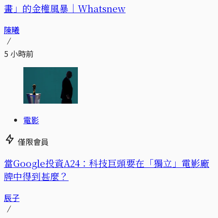
畫」的金權風暴｜Whatsnew
陳曦
5 小時前
電影
僅限會員
當Google投資A24：科技巨頭要在「獨立」電影廠
牌中得到甚麼？
辰子