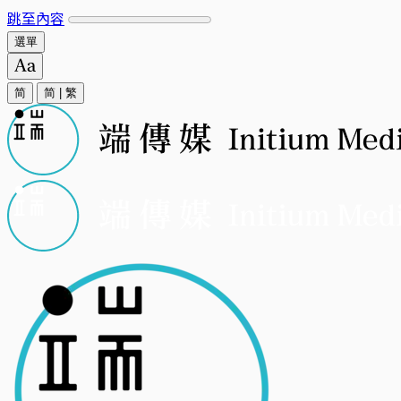
跳至內容
選單
简
简
|
繁