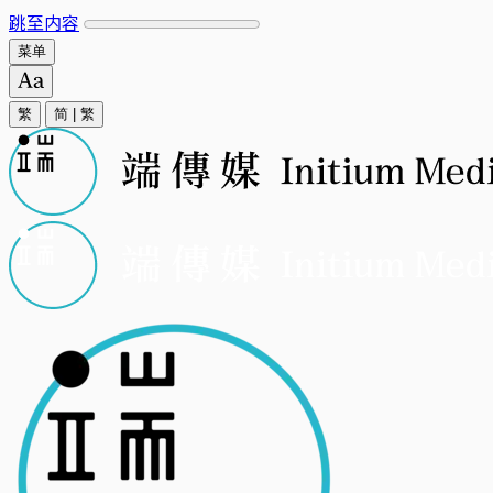
跳至内容
菜单
繁
简
|
繁