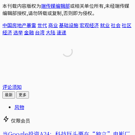
本刊载内容版权为
端传媒编辑部
或相关单位所有,未经端传媒
编辑部授权,请勿转载或复制,否则即为侵权。
中国房地产暴雷
世代
商业
基础设施
宏观经济
就业
社会
社区
经济
选举
金融
台湾
大陆
速递
评论须知
最新
更多
风物
仅限会员
当Google投资A24：科技巨头要在“独立”电影厂