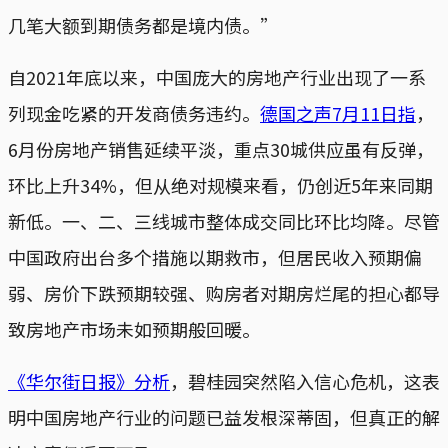
几笔大额到期债务都是境内债。”
自2021年底以来，中国庞大的房地产行业出现了一系
列现金吃紧的开发商债务违约。
德国之声7月11日指
，
6月份房地产销售延续平淡，重点30城供应虽有反弹，
环比上升34%，但从绝对规模来看，仍创近5年来同期
新低。一、二、三线城市整体成交同比环比均降。尽管
中国政府出台多个措施以期救市，但居民收入预期偏
弱、房价下跌预期较强、购房者对期房烂尾的担心都导
致房地产市场未如预期般回暖。
《华尔街日报》分析
，碧桂园突然陷入信心危机，这表
明中国房地产行业的问题已益发根深蒂固，但真正的解