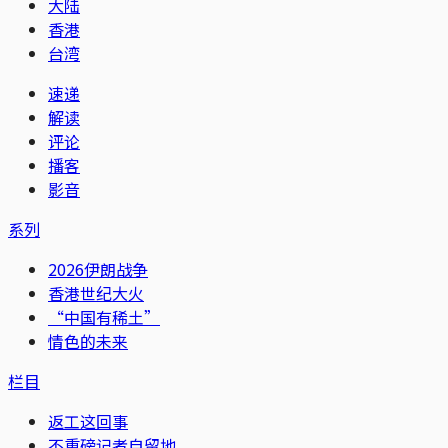
大陆
香港
台湾
速递
解读
评论
播客
影音
系列
2026伊朗战争
香港世纪大火
“中国有稀土”
情色的未来
栏目
返工这回事
不重磅记者自留地