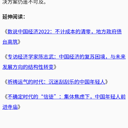
决方案仍遥不可及。
延伸阅读：
《
数说中国经济2022：不计成本的清零，地方政府债
台高筑
》
《
专访经济学家陈志武：中国经济的复苏困境，与未来
发展方向的结构性转变
》
《
祈祷运气的时代：沉迷刮刮乐的中国年轻人
》
《
不确定时代的“信徒”：集体焦虑下，中国年轻人前
进寺庙
》