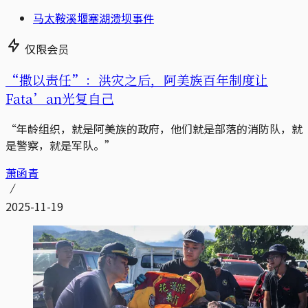
马太鞍溪堰塞湖溃坝事件
仅限会员
“撒以责任”：洪灾之后，阿美族百年制度让
Fata’an光复自己
“年龄组织，就是阿美族的政府，他们就是部落的消防队，就
是警察，就是军队。”
萧函青
2025-11-19