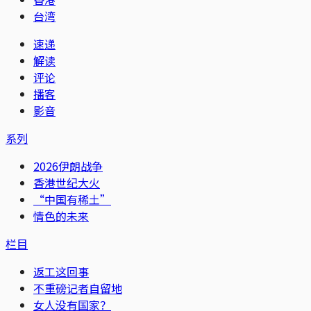
台湾
速递
解读
评论
播客
影音
系列
2026伊朗战争
香港世纪大火
“中国有稀土”
情色的未来
栏目
返工这回事
不重磅记者自留地
女人没有国家？