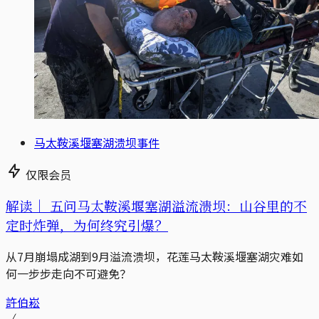
马太鞍溪堰塞湖溃坝事件
仅限会员
解读｜
五问马太鞍溪堰塞湖溢流溃坝：山谷里的不
定时炸弹，为何终究引爆？
从7月崩塌成湖到9月溢流溃坝，花莲马太鞍溪堰塞湖灾难如
何一步步走向不可避免？
許伯崧