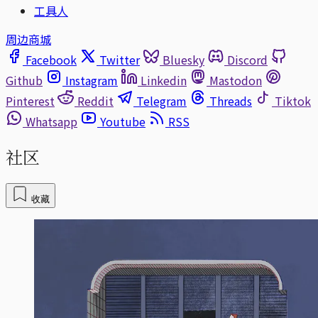
工具人
周边商城
Facebook
Twitter
Bluesky
Discord
Github
Instagram
Linkedin
Mastodon
Pinterest
Reddit
Telegram
Threads
Tiktok
Whatsapp
Youtube
RSS
社区
收藏