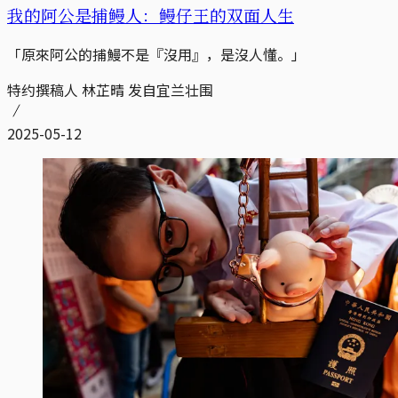
我的阿公是捕鳗人：鳗仔王的双面人生
「原來阿公的捕鰻不是『沒用』，是沒人懂。」
特约撰稿人 林芷晴 发自宜兰壮围
2025-05-12