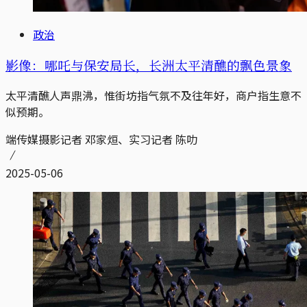
政治
影像：哪吒与保安局长，长洲太平清醮的飘色景象
太平清醮人声鼎沸，惟街坊指气氛不及往年好，商户指生意不
似预期。
端传媒摄影记者 邓家烜、实习记者 陈叻
2025-05-06