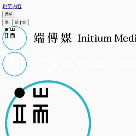
跳至内容
菜单
繁
简
|
繁