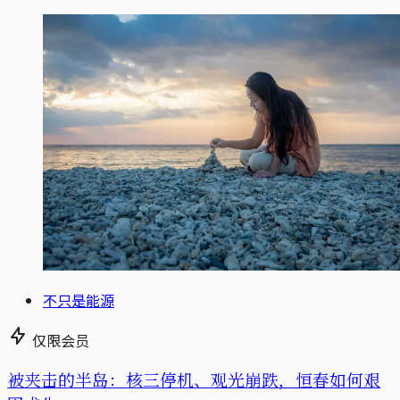
不只是能源
仅限会员
被夹击的半岛：核三停机、观光崩跌，恒春如何艰