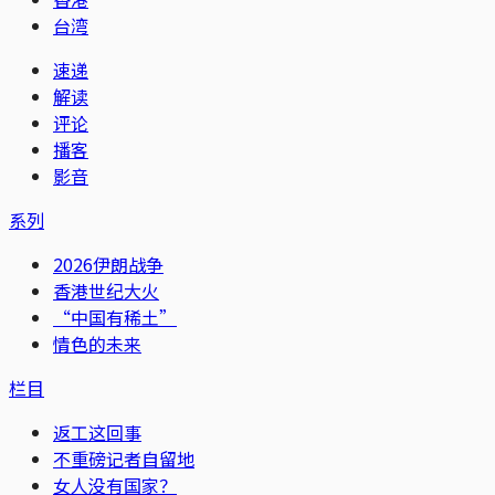
台湾
速递
解读
评论
播客
影音
系列
2026伊朗战争
香港世纪大火
“中国有稀土”
情色的未来
栏目
返工这回事
不重磅记者自留地
女人没有国家？