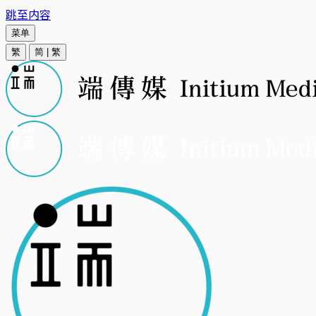
跳至内容
菜单
繁
简
|
繁