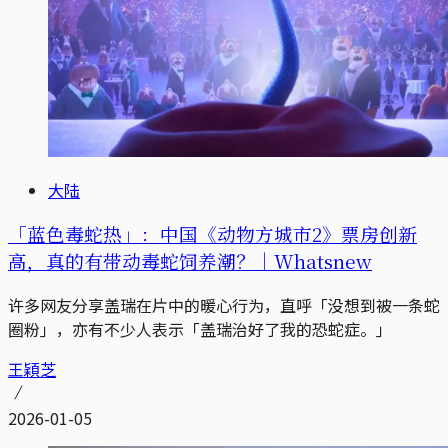
大陆
「蓝色毒蛇热」：中国《动物方城市2》票房创新
高，真的有带动毒蛇饲养潮？｜Whatsnew
许多网友分享盖瑞在片中的暖心行为，直呼「没想到被一条蛇
圈粉」，亦有不少人表示「盖瑞治好了我的恐蛇症。」
王穎芝
2026-01-05