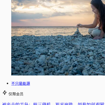
不只是能源
仅限会员
被夹击的半岛：核三停机、观光崩跌，恒春如何艰困