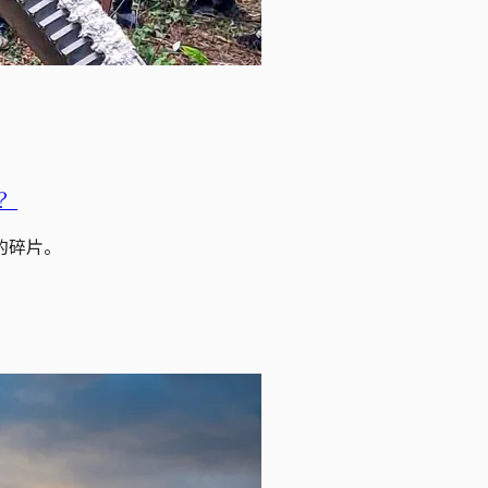
？
的碎片。