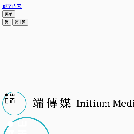
跳至内容
菜单
繁
简
|
繁