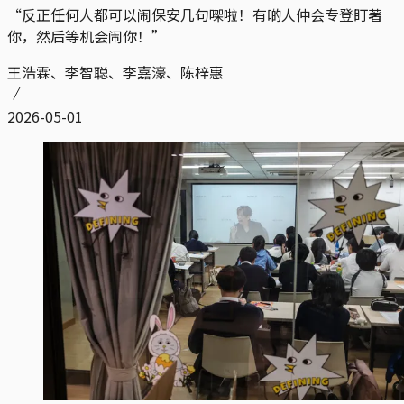
“反正任何人都可以闹保安几句㗎啦！有啲人仲会专登盯著
你，然后等机会闹你！”
王浩霖、李智聪、李嘉濠、陈梓惠
2026-05-01