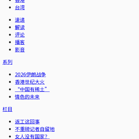
台湾
速递
解读
评论
播客
影音
系列
2026伊朗战争
香港世纪大火
“中国有稀土”
情色的未来
栏目
返工这回事
不重磅记者自留地
女人没有国家？