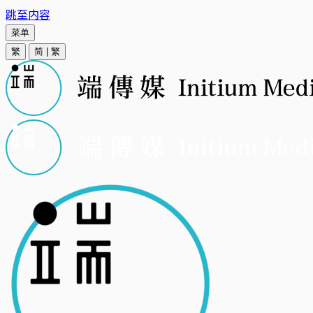
跳至内容
菜单
繁
简
|
繁