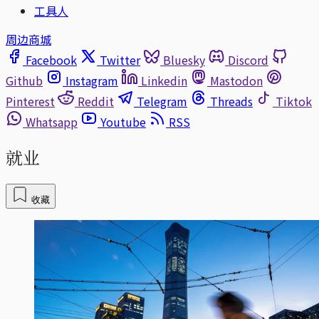
工具人
周边商城
Facebook
Twitter
Bluesky
Discord
Github
Instagram
Linkedin
Mastodon
Pinterest
Reddit
Telegram
Threads
Tiktok
Whatsapp
Youtube
RSS
就业
收藏